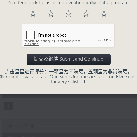
地古怪趣闻，到游戏都一应俱全。
Your feedback helps to improve the quality of the program.
☆
☆
☆
☆
☆
07/08/2026
提交及继续 Submit and Continue
疯 Show 快活人
点击星星进行评分：一颗星为不满意，五颗星为非常满意。
0
lick on the stars to rate: One star is for not satisfied, and Five stars 
seconds
00:00
for very satisfied.
of
1
07/08/2026 - 足本 Full (HKT 10:00 
hour,
37
minutes,
16
seconds
Volume
90%
0
seconds
00:00
of
47