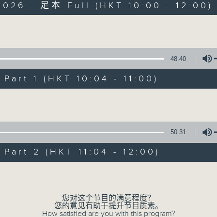
2026 - 足本 Full (HKT 10:00 - 12:00)
Volume
48:40
art 1 (HKT 10:04 - 11:00)
疯 Show 快活人
Volume
联络
所有集数
50:31
art 2 (HKT 11:04 - 12:00)
您喜欢这个节目吗?
Volume
主持人：李丽蕊、敖嘉年、马小强、黄天恩、
您对这个节目的满意程度？
一个消闲式的杂志节目，内容包罗万有，由
您的意见有助于提升节目质素。
How satisfied are you with this program?