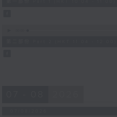
第一部份 Part 1 (HKT 10:04 - 11:00)
minutes,
50
seconds
Volume
90%
0
seconds
00:00
of
49
第二部份 Part 2 (HKT 11:04 - 12:00)
minutes,
36
seconds
Volume
90%
07 - 08
2026
07/08/2026