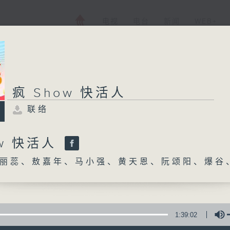
电视
电台
新闻
WEB+
疯 Show 快活人
联络
ow 快活人
丽蕊、敖嘉年、马小强、黄天恩、阮颂阳、爆谷
1:39:02