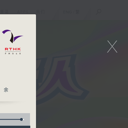
重温
APPS
我们
ENG
/
繁
X
、余