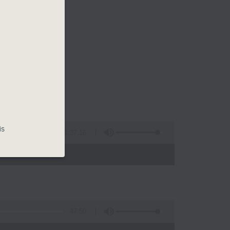
is
1:37:16
- 12:00)
47:50