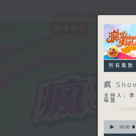
所有集数
疯 Sh
主持人：李
咏茵
0
seconds
00:00
of