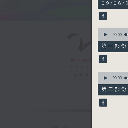
1
09/06/
hour,
39
minutes,
2
seconds
90%
0
seconds
00:00
of
48
第一部份 P
minutes,
40
seconds
90%
0
电台直播
seconds
00:00
of
50
第二部份 P
minutes,
31
seconds
90%