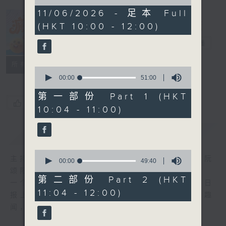
of
1
11/06/2026 - 足本 Full
hour,
(HKT 10:00 - 12:00)
40
疯 Show 快活
minutes,
人
30
电台直播
seconds
联络
所有集数
0
seconds
00:00
51:00
of
51
第一部份 Part 1 (HKT
minutes,
您喜欢这个节目吗?
10:04 - 11:00)
0
seconds
简介
GIST
0
主持人：李丽蕊、敖嘉年、马小强、黄天恩、阮
seconds
00:00
49:40
of
颂阳、爆谷、余咏茵
49
第二部份 Part 2 (HKT
一个消闲式的杂志节目，内容包罗万有，由每日
minutes,
11:04 - 12:00)
40
报上热门新闻，到经典金曲，世界各地古怪趣
seconds
闻，到游戏都一应俱全。