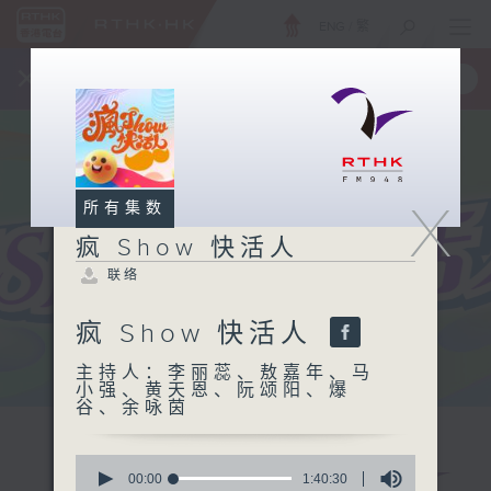
ENG
/
繁
×
全新 RTHK On The Go
取得
一手掌握 RTHK 电台、电视节目
X
所有集数
疯 Show 快活人
联络
疯 Show 快活人
主持人：李丽蕊、敖嘉年、马
小强、黄天恩、阮颂阳、爆
谷、余咏茵
0
seconds
00:00
1:40:30