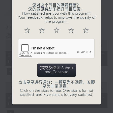
您对这个节目的满意程度？
您的意见有助于提升节目质素。
最新
LATEST
How satisfied are you with this program?
Your feedback helps to improve the quality of
the program.
07/08/2026
☆
☆
☆
☆
☆
疯 Show 快活人
0
seconds
00:00
1:51:59
of
1
07/08/2026 - 足本 Full (HKT
hour,
10:04 - 12:00)
51
minutes,
提交及继续 Submit
59
and Continue
seconds
点击星星进行评分：一颗星为不满意，五颗
0
星为非常满意。
seconds
00:00
56:10
Click on the stars to rate: One star is for not
of
satisfied, and Five stars is for very satisfied.
56
第一部份 Part 1 (HKT 10:04 -
minutes,
11:00)
10
seconds