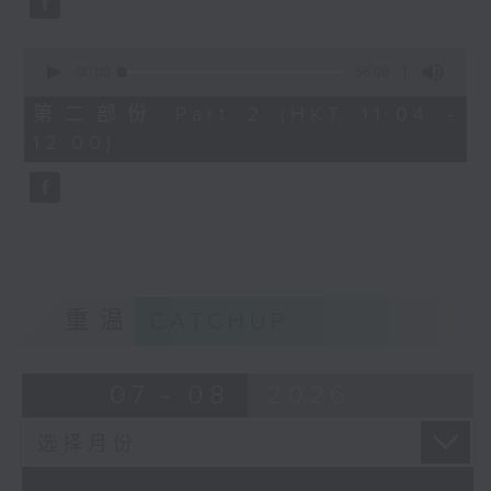
0
seconds
00:00
56:09
of
56
第二部份 Part 2 (HKT 11:04 -
minutes,
12:00)
9
seconds
重温
CATCHUP
07 - 08
2026