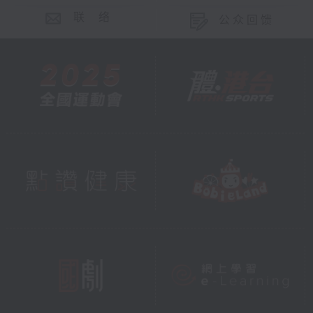
联 络
公众回馈