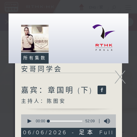
ENG
/
繁
×
全新 RTHK On The Go
取得
一手掌握 RTHK 电台、电视节目
所有集数
安哥同学会
X
嘉宾：章国明 (下)
主持人：陈图安
0
seconds
00:00
52:09
of
52
06/06/2026 - 足本 Full
minutes,