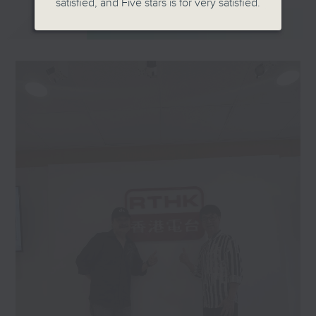
satisfied, and Five stars is for very satisfied.
最新
LATEST