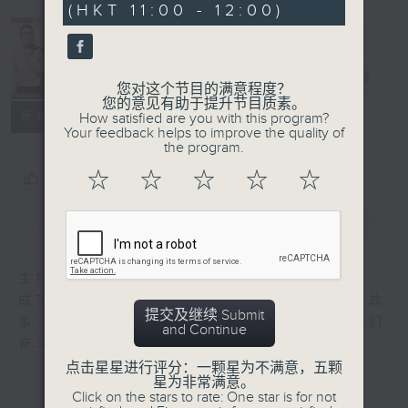
(HKT 11:00 - 12:00)
9
seconds
安哥同学会
电台直播
您对这个节目的满意程度？
您的意见有助于提升节目质素。
所有集数
How satisfied are you with this program?
Your feedback helps to improve the quality of
the program.
☆
☆
☆
☆
☆
您喜欢这个节目吗?
简介
GIST
主持人：陈图安
成功非必然，每位成功人士背后都有他的奋斗故
提交及继续 Submit
事．陈图安每一集都会邀请他的好朋友分享他们
and Continue
奋斗的故事，让我们从中学习．
点击星星进行评分：一颗星为不满意，五颗
星为非常满意。
Click on the stars to rate: One star is for not