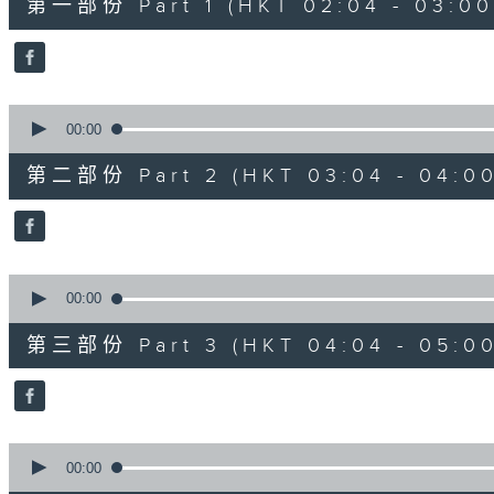
第一部份 Part 1 (HKT 02:04 - 03:00
minutes,
0
seconds
Volume
90%
0
seconds
00:00
of
56
第二部份 Part 2 (HKT 03:04 - 04:00
minutes,
10
seconds
Volume
90%
0
seconds
00:00
of
56
第三部份 Part 3 (HKT 04:04 - 05:00
minutes,
9
seconds
Volume
90%
0
seconds
00:00
of