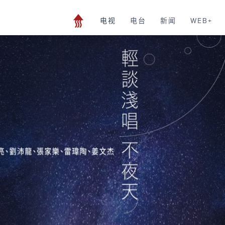
电视
电台
新闻
WEB+