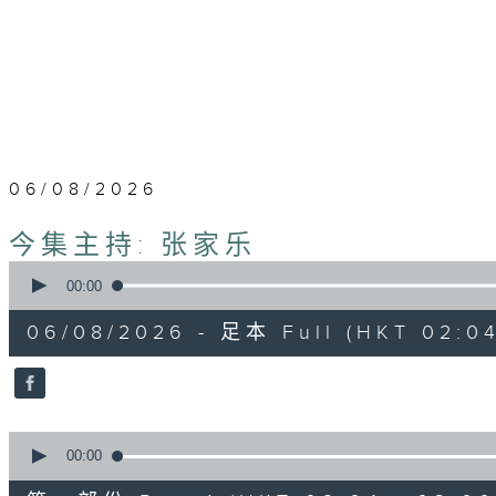
06/08/2026
今集主持: 张家乐
0
seconds
00:00
of
3
06/08/2026 - 足本 Full (HKT 02:04
hours,
43
minutes,
59
seconds
Volume
90%
0
seconds
00:00
of
56