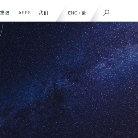
重温
APPS
我们
ENG
/
繁