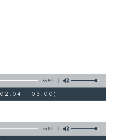
55:59
02:04 - 03:00)
55:59