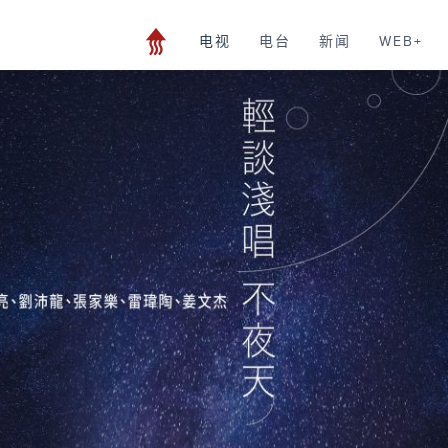
电视
电台
新闻
WEB+