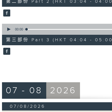
第二部份 Part 2 (HKT 03:04 - 04:00
minutes,
59
seconds
Volume
90%
0
seconds
00:00
of
55
第三部份 Part 3 (HKT 04:04 - 05:00
minutes,
59
seconds
Volume
90%
07 - 08
2026
07/08/2026