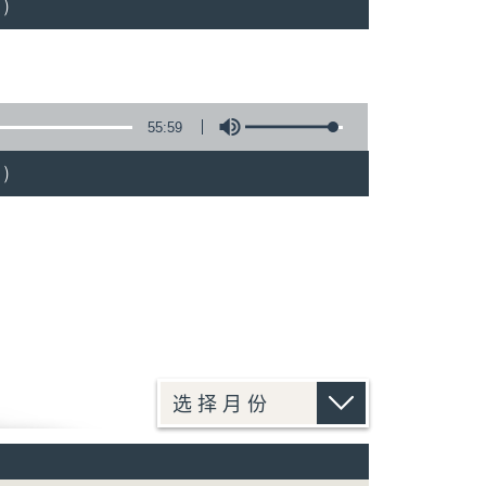
)
55:59
)