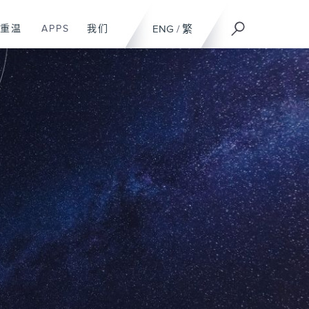
重温
APPS
我们
ENG
/
繁