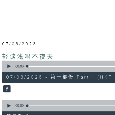
07/08/2026
轻谈浅唱不夜天
0
seconds
00:00
of
55
07/08/2026 - 第一部份 Part 1 (HKT 
minutes,
59
seconds
Volume
90%
0
seconds
00:00
of
55