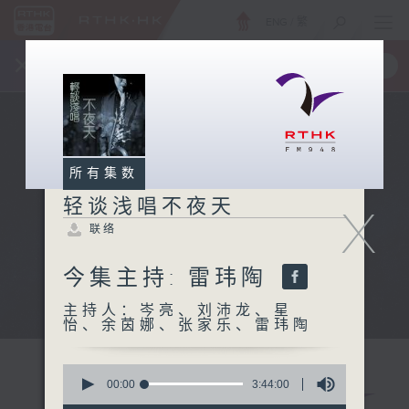
ENG
/
繁
×
全新 RTHK On The Go
取得
一手掌握 RTHK 电台、电视节目
所有集数
轻谈浅唱不夜天
X
联络
今集主持: 雷玮陶
主持人：岑亮、刘沛龙、星
怡、余茵娜、张家乐、雷玮陶
0
seconds
00:00
3:44:00
of