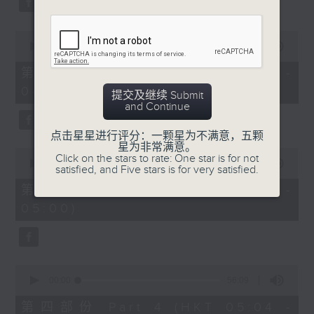
0
seconds
00:00
56:19
of
56
第二部份 Part 2 (HKT 03:04 -
minutes,
04:00)
19
提交及继续 Submit
seconds
and Continue
点击星星进行评分：一颗星为不满意，五颗
星为非常满意。
0
Click on the stars to rate: One star is for not
seconds
00:00
56:20
satisfied, and Five stars is for very satisfied.
of
56
第三部份 Part 3 (HKT 04:04 -
minutes,
05:00)
20
seconds
0
seconds
00:00
56:09
of
56
第四部份 Part 4 (HKT 05:04 -