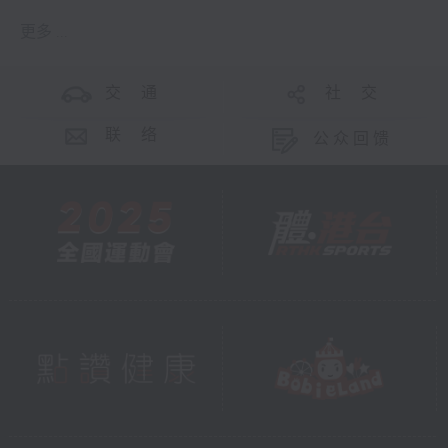
更多 ...
交 通
社 交
联 络
公众回馈