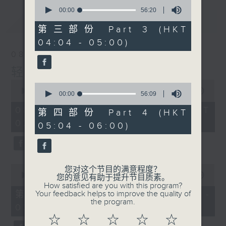
0
seconds
00:00
56:20
of
最新
LATEST
56
第三部份 Part 3 (HKT
minutes,
04:04 - 05:00)
20
seconds
08/08/2026
轻谈浅唱不夜天
0
0
seconds
00:00
3:44:00
seconds
00:00
56:09
of
of
3
08/08/2026 - 足本 Full (HKT
56
第四部份 Part 4 (HKT
hours,
minutes,
02:04 - 06:00)
44
05:04 - 06:00)
9
minutes,
seconds
0
seconds
0
您对这个节目的满意程度？
seconds
00:00
56:10
您的意见有助于提升节目质素。
of
How satisfied are you with this program?
56
第一部份 Part 1 (HKT 02:04 -
Your feedback helps to improve the quality of
minutes,
the program.
03:00)
10
seconds
☆
☆
☆
☆
☆