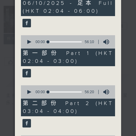
3
06/10/2025 - 足本 Full
hours,
(HKT 02:04 - 06:00)
44
minutes,
0
轻谈浅唱不夜天
seconds
电台直播
0
联络
所有集数
seconds
00:00
56:10
of
56
第一部份 Part 1 (HKT
minutes,
02:04 - 03:00)
10
您喜欢这个节目吗?
seconds
简介
GIST
0
seconds
00:00
56:20
主持人：岑亮、刘沛龙、星怡、余茵娜、张家
of
56
第二部份 Part 2 (HKT
乐、雷玮陶
minutes,
03:04 - 04:00)
20
seconds