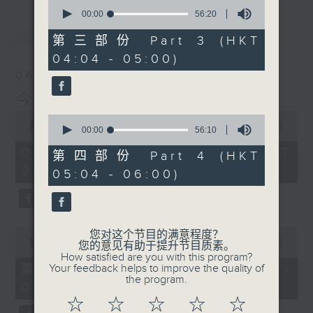
0
seconds
00:00
56:20
of
最新
LATEST
56
第三部份 Part 3 (HKT
minutes,
04:04 - 05:00)
20
seconds
06/08/2026
今集主持: 张家乐
0
0
seconds
00:00
3:43:59
seconds
00:00
56:10
of
of
3
06/08/2026 - 足本 Full (HKT
56
第四部份 Part 4 (HKT
hours,
minutes,
02:04 - 06:00)
43
05:04 - 06:00)
10
minutes,
seconds
59
seconds
0
您对这个节目的满意程度？
seconds
00:00
56:00
您的意见有助于提升节目质素。
of
How satisfied are you with this program?
56
第一部份 Part 1 (HKT 02:04 -
Your feedback helps to improve the quality of
minutes,
the program.
03:00)
0
seconds
☆
☆
☆
☆
☆