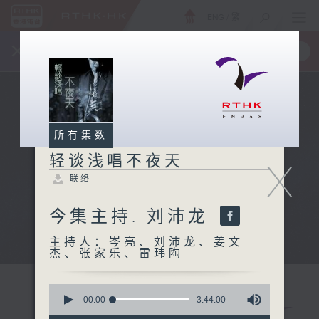
ENG
/
繁
×
全新 RTHK On The Go
取得
一手掌握 RTHK 电台、电视节目
所有集数
轻谈浅唱不夜天
X
联络
今集主持: 刘沛龙
主持人：岑亮、刘沛龙、姜文
杰、张家乐、雷玮陶
0
seconds
00:00
3:44:00
of