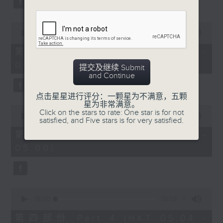
0
seconds
00:00
56:10
of
56
第二部份 Part 2 (HKT 03:04 -
minutes,
04:00)
10
提交及继续 Submit
seconds
and Continue
点击星星进行评分：一颗星为不满意，五颗
星为非常满意。
0
Click on the stars to rate: One star is for not
seconds
00:00
56:09
satisfied, and Five stars is for very satisfied.
of
56
第三部份 Part 3 (HKT 04:04 -
minutes,
05:00)
9
seconds
0
seconds
00:00
56:09
of
56
第四部份 Part 4 (HKT 05:04 -