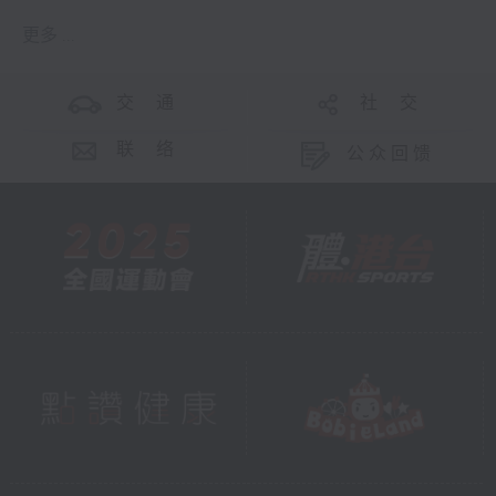
更多 ...
交 通
社 交
联 络
公众回馈