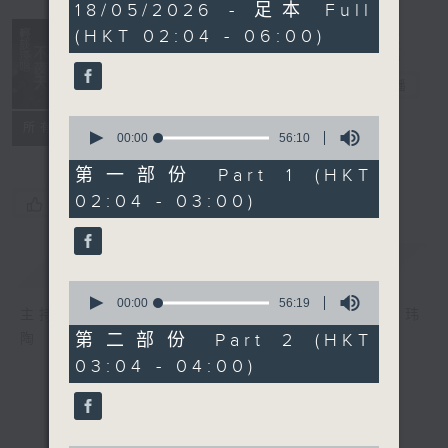
3
18/05/2026 - 足本 Full
hours,
(HKT 02:04 - 06:00)
44
minutes,
0
轻谈浅唱不夜天
seconds
电台直播
0
联络
所有集数
seconds
00:00
56:10
of
56
第一部份 Part 1 (HKT
minutes,
02:04 - 03:00)
10
您喜欢这个节目吗?
seconds
简介
GIST
0
seconds
00:00
56:19
主持人：岑亮、刘沛龙、姜文杰、张家乐、雷玮
of
56
第二部份 Part 2 (HKT
陶
minutes,
03:04 - 04:00)
19
seconds