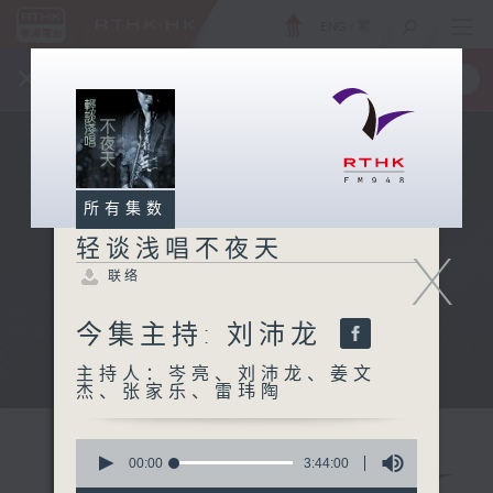
ENG
/
繁
×
全新 RTHK On The Go
取得
一手掌握 RTHK 电台、电视节目
所有集数
轻谈浅唱不夜天
X
联络
今集主持: 刘沛龙
主持人：岑亮、刘沛龙、姜文
杰、张家乐、雷玮陶
0
seconds
00:00
3:44:00
of