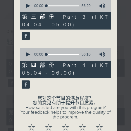
0
seconds
00:00
56:20
of
最新
LATEST
56
第三部份 Part 3 (HKT
minutes,
04:04 - 05:00)
20
seconds
09/08/2026
轻谈浅唱不夜天
0
0
seconds
00:00
3:44:00
seconds
00:00
56:10
of
of
3
09/08/2026 - 足本 Full (HKT
56
第四部份 Part 4 (HKT
hours,
minutes,
02:04 - 06:00)
44
05:04 - 06:00)
10
minutes,
seconds
0
seconds
0
您对这个节目的满意程度？
seconds
00:00
56:10
您的意见有助于提升节目质素。
of
How satisfied are you with this program?
56
第一部份 Part 1 (HKT 02:04 -
Your feedback helps to improve the quality of
minutes,
the program.
03:00)
10
seconds
☆
☆
☆
☆
☆