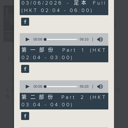
3
03/06/2026 - 足本 Full
hours,
(HKT 02:04 - 06:00)
44
minutes,
0
轻谈浅唱不夜天
seconds
电台直播
0
联络
所有集数
seconds
00:00
56:10
of
56
第一部份 Part 1 (HKT
minutes,
02:04 - 03:00)
10
您喜欢这个节目吗?
seconds
简介
GIST
0
seconds
00:00
56:20
主持人：岑亮、刘沛龙、姜文杰、张家乐、雷玮
of
56
第二部份 Part 2 (HKT
陶
minutes,
03:04 - 04:00)
20
seconds