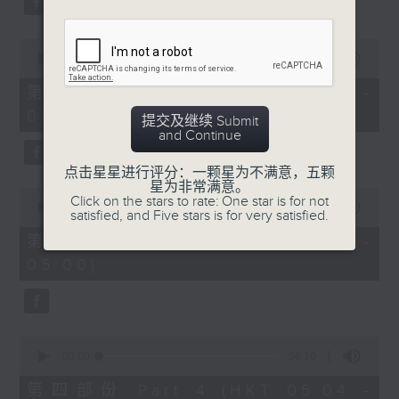
0
seconds
00:00
56:19
of
56
第二部份 Part 2 (HKT 03:04 -
minutes,
04:00)
19
提交及继续 Submit
seconds
and Continue
点击星星进行评分：一颗星为不满意，五颗
星为非常满意。
0
Click on the stars to rate: One star is for not
seconds
00:00
56:19
satisfied, and Five stars is for very satisfied.
of
56
第三部份 Part 3 (HKT 04:04 -
minutes,
05:00)
19
seconds
0
seconds
00:00
56:10
of
56
第四部份 Part 4 (HKT 05:04 -