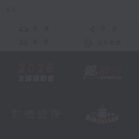
更多 ...
交 通
社 交
联 络
公众回馈