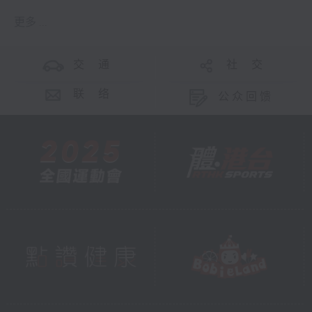
更多 ...
交 通
社 交
联 络
公众回馈