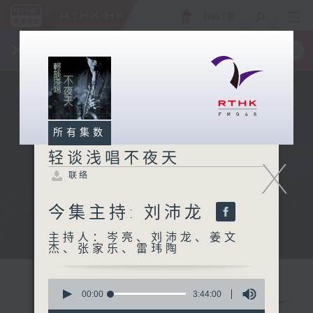
ENG
/
繁
×
全新 RTHK On The Go
取得
一手掌握 RTHK 电台、电视节目
所有集数
轻谈浅唱不夜天
X
联络
今集主持: 刘沛龙
主持人：岑亮、刘沛龙、姜文
杰、张家乐、雷玮陶
0
seconds
00:00
3:44:00
of