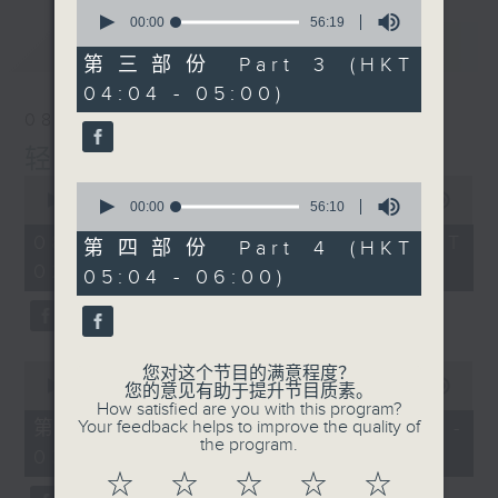
0
seconds
00:00
56:19
of
最新
LATEST
56
第三部份 Part 3 (HKT
minutes,
04:04 - 05:00)
19
seconds
08/08/2026
轻谈浅唱不夜天
0
0
seconds
00:00
3:44:00
seconds
00:00
56:10
of
of
3
08/08/2026 - 足本 Full (HKT
56
第四部份 Part 4 (HKT
hours,
minutes,
02:04 - 06:00)
44
05:04 - 06:00)
10
minutes,
seconds
0
seconds
0
您对这个节目的满意程度？
seconds
00:00
56:10
您的意见有助于提升节目质素。
of
How satisfied are you with this program?
56
第一部份 Part 1 (HKT 02:04 -
Your feedback helps to improve the quality of
minutes,
the program.
03:00)
10
seconds
☆
☆
☆
☆
☆