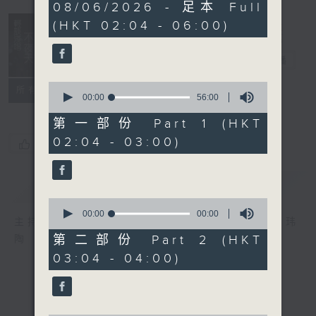
3
08/06/2026 - 足本 Full
hours,
(HKT 02:04 - 06:00)
44
minutes,
0
轻谈浅唱不夜天
seconds
电台直播
0
联络
所有集数
seconds
00:00
56:00
of
56
第一部份 Part 1 (HKT
minutes,
02:04 - 03:00)
0
您喜欢这个节目吗?
seconds
简介
GIST
0
seconds
00:00
56:10
主持人：岑亮、刘沛龙、姜文杰、张家乐、雷玮
of
56
第二部份 Part 2 (HKT
陶
minutes,
03:04 - 04:00)
10
seconds