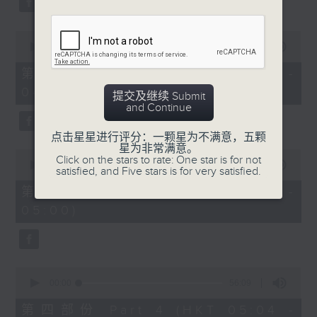
0
seconds
00:00
56:19
of
56
第二部份 Part 2 (HKT 03:04 -
minutes,
04:00)
19
提交及继续 Submit
seconds
and Continue
点击星星进行评分：一颗星为不满意，五颗
星为非常满意。
0
Click on the stars to rate: One star is for not
seconds
00:00
56:20
satisfied, and Five stars is for very satisfied.
of
56
第三部份 Part 3 (HKT 04:04 -
minutes,
05:00)
20
seconds
0
seconds
00:00
56:09
of
56
第四部份 Part 4 (HKT 05:04 -