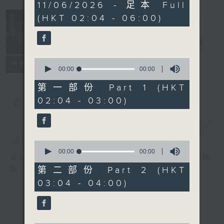
0
11/06/2026 - 足本 Full
seconds
(HKT 02:04 - 06:00)
轻谈浅唱不夜天
电台直播
0
联络
所有集数
seconds
00:00
00:00
of
0
第一部份 Part 1 (HKT
seconds
02:04 - 03:00)
您喜欢这个节目吗?
简介
GIST
0
seconds
00:00
00:00
主持人：岑亮、刘沛龙、姜文杰、张家乐、雷玮
of
0
第二部份 Part 2 (HKT
陶
seconds
03:04 - 04:00)