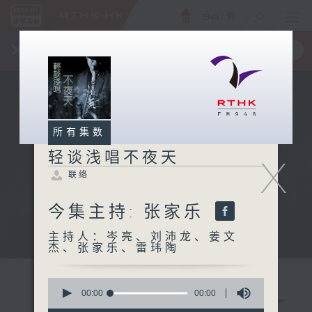
ENG
/
繁
×
全新 RTHK On The Go
取得
一手掌握 RTHK 电台、电视节目
所有集数
轻谈浅唱不夜天
X
联络
今集主持: 张家乐
主持人：岑亮、刘沛龙、姜文
杰、张家乐、雷玮陶
0
seconds
00:00
00:00
of