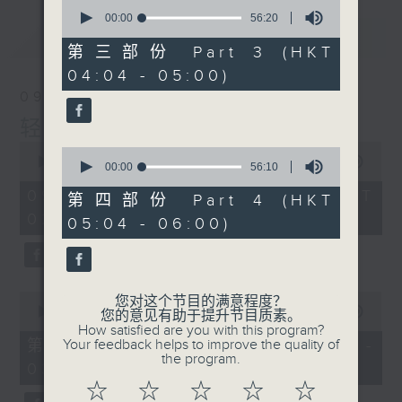
0
seconds
00:00
56:20
of
最新
LATEST
56
第三部份 Part 3 (HKT
minutes,
04:04 - 05:00)
20
seconds
09/08/2026
轻谈浅唱不夜天
0
0
seconds
00:00
3:44:00
seconds
00:00
56:10
of
of
3
09/08/2026 - 足本 Full (HKT
56
第四部份 Part 4 (HKT
hours,
minutes,
02:04 - 06:00)
44
05:04 - 06:00)
10
minutes,
seconds
0
seconds
0
您对这个节目的满意程度？
seconds
00:00
56:10
您的意见有助于提升节目质素。
of
How satisfied are you with this program?
56
第一部份 Part 1 (HKT 02:04 -
Your feedback helps to improve the quality of
minutes,
the program.
03:00)
10
seconds
☆
☆
☆
☆
☆