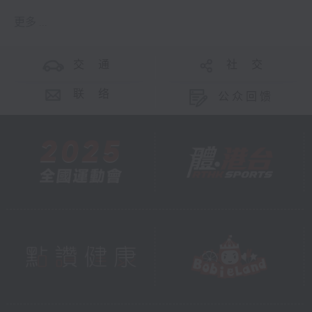
更多 ...
交 通
社 交
联 络
公众回馈