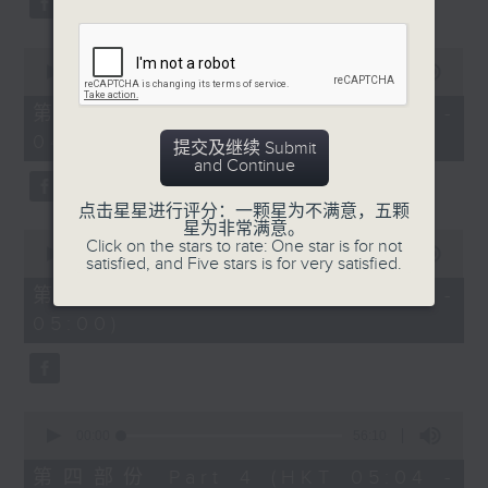
0
seconds
00:00
56:19
of
56
第二部份 Part 2 (HKT 03:04 -
minutes,
04:00)
19
提交及继续 Submit
seconds
and Continue
点击星星进行评分：一颗星为不满意，五颗
星为非常满意。
0
Click on the stars to rate: One star is for not
seconds
00:00
56:19
satisfied, and Five stars is for very satisfied.
of
56
第三部份 Part 3 (HKT 04:04 -
minutes,
05:00)
19
seconds
0
seconds
00:00
56:10
of
56
第四部份 Part 4 (HKT 05:04 -