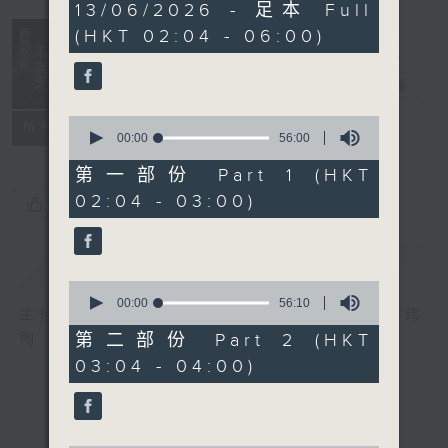
3
13/06/2026 - 足本 Full
hours,
(HKT 02:04 - 06:00)
43
minutes,
59
轻谈浅唱不夜天
seconds
电台直播
0
联络
所有集数
seconds
00:00
56:00
of
56
第一部份 Part 1 (HKT
minutes,
02:04 - 03:00)
0
您喜欢这个节目吗?
seconds
简介
GIST
0
seconds
00:00
56:10
主持人：岑亮、刘沛龙、姜文杰、张家乐、雷玮
of
56
第二部份 Part 2 (HKT
陶
minutes,
03:04 - 04:00)
10
seconds