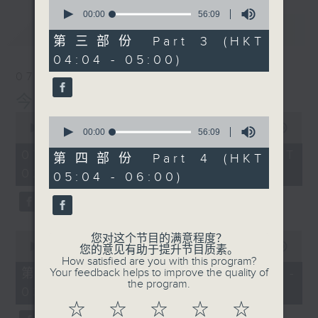
0
seconds
00:00
56:09
of
最新
LATEST
56
第三部份 Part 3 (HKT
minutes,
04:04 - 05:00)
9
seconds
07/08/2026
今集主持: 岑亮
0
0
seconds
00:00
3:43:59
seconds
00:00
56:09
of
of
3
07/08/2026 - 足本 Full (HKT
56
第四部份 Part 4 (HKT
hours,
minutes,
02:04 - 06:00)
43
05:04 - 06:00)
9
minutes,
seconds
59
seconds
0
您对这个节目的满意程度？
seconds
00:00
56:00
您的意见有助于提升节目质素。
of
How satisfied are you with this program?
56
第一部份 Part 1 (HKT 02:04 -
Your feedback helps to improve the quality of
minutes,
the program.
03:00)
0
seconds
☆
☆
☆
☆
☆