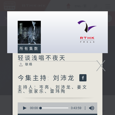
ENG
/
繁
×
全新 RTHK On The Go
取得
一手掌握 RTHK 电台、电视节目
所有集数
轻谈浅唱不夜天
X
联络
今集主持: 刘沛龙
主持人：岑亮、刘沛龙、姜文
杰、张家乐、雷玮陶
0
seconds
00:00
3:43:59
of