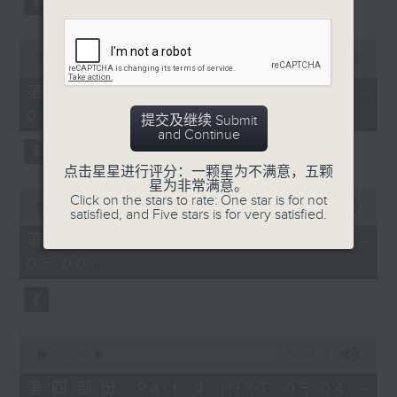
0
seconds
00:00
56:10
of
56
第二部份 Part 2 (HKT 03:04 -
minutes,
04:00)
10
提交及继续 Submit
seconds
and Continue
点击星星进行评分：一颗星为不满意，五颗
星为非常满意。
0
Click on the stars to rate: One star is for not
seconds
00:00
56:10
satisfied, and Five stars is for very satisfied.
of
56
第三部份 Part 3 (HKT 04:04 -
minutes,
05:00)
10
seconds
0
seconds
00:00
56:09
of
56
第四部份 Part 4 (HKT 05:04 -