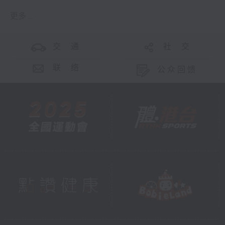
更多 ...
交 通
社 交
联 络
公众回馈