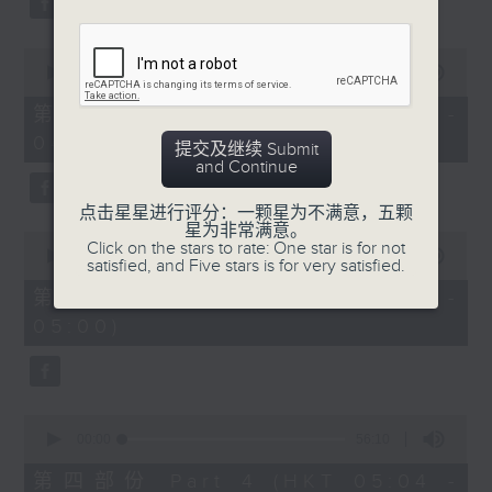
0
seconds
00:00
56:19
of
56
第二部份 Part 2 (HKT 03:04 -
minutes,
04:00)
19
提交及继续 Submit
seconds
and Continue
点击星星进行评分：一颗星为不满意，五颗
星为非常满意。
0
Click on the stars to rate: One star is for not
seconds
00:00
56:19
satisfied, and Five stars is for very satisfied.
of
56
第三部份 Part 3 (HKT 04:04 -
minutes,
05:00)
19
seconds
0
seconds
00:00
56:10
of
56
第四部份 Part 4 (HKT 05:04 -