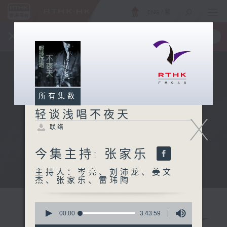
ENG
/
繁
×
全新 RTHK On The Go
取得
一手掌握 RTHK 电台、电视节目
所有集数
轻谈浅唱不夜天
X
联络
今集主持: 张家乐
主持人：岑亮、刘沛龙、姜文
杰、张家乐、雷玮陶
0
seconds
00:00
3:43:59
of