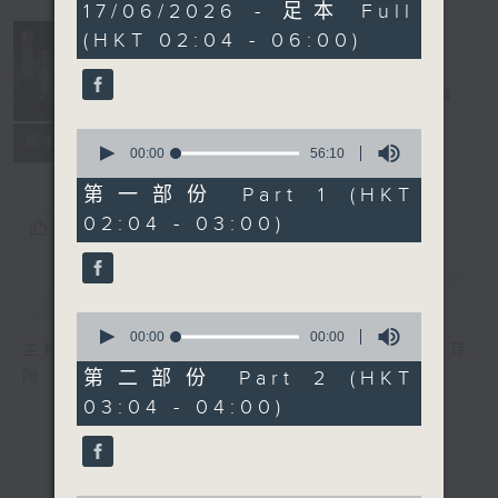
3
17/06/2026 - 足本 Full
hours,
(HKT 02:04 - 06:00)
43
minutes,
59
轻谈浅唱不夜天
seconds
电台直播
0
联络
所有集数
seconds
00:00
56:10
of
56
第一部份 Part 1 (HKT
minutes,
02:04 - 03:00)
10
您喜欢这个节目吗?
seconds
简介
GIST
0
seconds
00:00
56:20
主持人：岑亮、刘沛龙、姜文杰、张家乐、雷玮
of
56
第二部份 Part 2 (HKT
陶
minutes,
03:04 - 04:00)
20
seconds