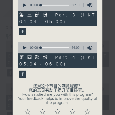
0
seconds
00:00
56:10
of
最新
LATEST
56
第三部份 Part 3 (HKT
minutes,
04:04 - 05:00)
10
seconds
09/08/2026
轻谈浅唱不夜天
0
0
seconds
00:00
3:44:00
seconds
00:00
56:09
of
of
3
09/08/2026 - 足本 Full (HKT
56
第四部份 Part 4 (HKT
hours,
minutes,
02:04 - 06:00)
44
05:04 - 06:00)
9
minutes,
seconds
0
seconds
0
您对这个节目的满意程度？
seconds
00:00
56:10
您的意见有助于提升节目质素。
of
How satisfied are you with this program?
56
第一部份 Part 1 (HKT 02:04 -
Your feedback helps to improve the quality of
minutes,
the program.
03:00)
10
seconds
☆
☆
☆
☆
☆