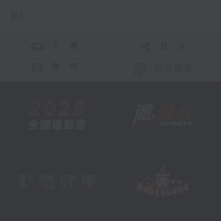
更多 ...
交 通
社 交
联 络
公众回馈