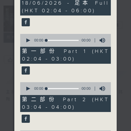
0
18/06/2026 - 足本 Full
seconds
(HKT 02:04 - 06:00)
轻谈浅唱不夜天
电台直播
0
联络
所有集数
seconds
00:00
00:00
of
0
第一部份 Part 1 (HKT
seconds
02:04 - 03:00)
您喜欢这个节目吗?
简介
GIST
0
seconds
00:00
00:00
主持人：岑亮、刘沛龙、姜文杰、张家乐、雷玮
of
0
第二部份 Part 2 (HKT
陶
seconds
03:04 - 04:00)