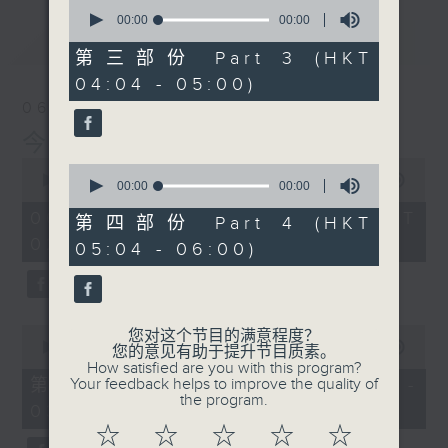
0
seconds
00:00
00:00
of
最新
LATEST
0
第三部份 Part 3 (HKT
seconds
04:04 - 05:00)
06/08/2026
今集主持: 张家乐
0
0
seconds
00:00
3:43:59
seconds
00:00
00:00
of
of
3
06/08/2026 - 足本 Full (HKT
0
第四部份 Part 4 (HKT
hours,
seconds
02:04 - 06:00)
43
05:04 - 06:00)
minutes,
59
seconds
0
您对这个节目的满意程度？
seconds
00:00
56:00
您的意见有助于提升节目质素。
of
How satisfied are you with this program?
56
第一部份 Part 1 (HKT 02:04 -
Your feedback helps to improve the quality of
minutes,
the program.
03:00)
0
seconds
☆
☆
☆
☆
☆