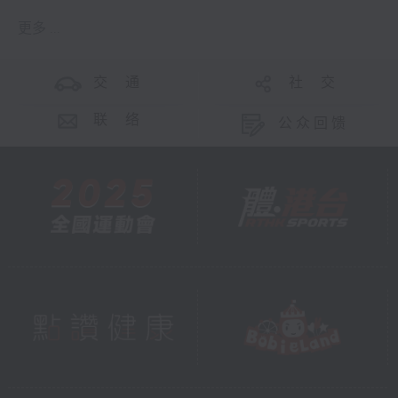
更多 ...
交 通
社 交
联 络
公众回馈