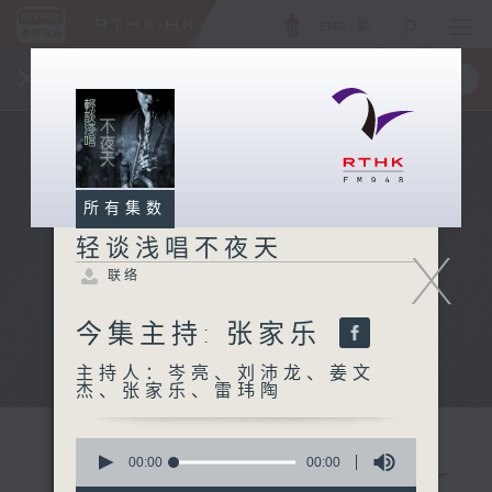
ENG
/
繁
×
全新 RTHK On The Go
取得
一手掌握 RTHK 电台、电视节目
所有集数
轻谈浅唱不夜天
X
联络
今集主持: 张家乐
主持人：岑亮、刘沛龙、姜文
杰、张家乐、雷玮陶
0
seconds
00:00
00:00
of