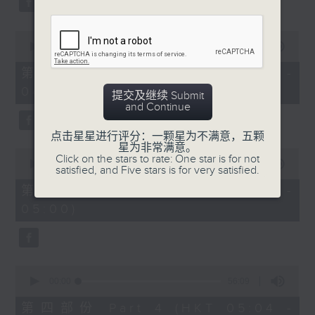
0
seconds
00:00
56:10
of
56
第二部份 Part 2 (HKT 03:04 -
minutes,
04:00)
10
提交及继续 Submit
seconds
and Continue
点击星星进行评分：一颗星为不满意，五颗
星为非常满意。
0
Click on the stars to rate: One star is for not
seconds
00:00
56:09
satisfied, and Five stars is for very satisfied.
of
56
第三部份 Part 3 (HKT 04:04 -
minutes,
05:00)
9
seconds
0
seconds
00:00
56:09
of
56
第四部份 Part 4 (HKT 05:04 -