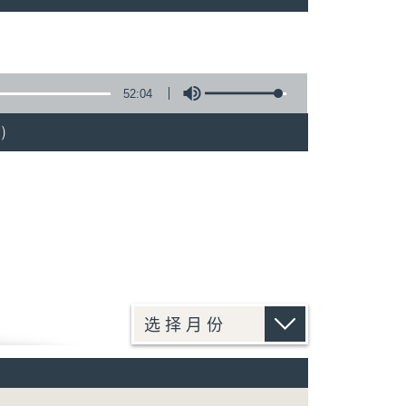
52:04
)