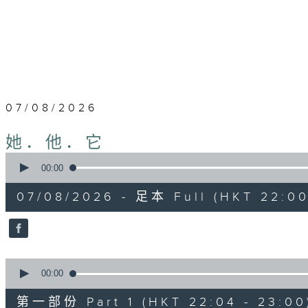
07/08/2026
她．他．它
0
seconds
00:00
of
1
07/08/2026 - 足本 Full (HKT 22:00
hour,
42
minutes,
54
seconds
Volume
90%
0
seconds
00:00
of
51
第一部份 Part 1 (HKT 22:04 - 23:00
minutes,