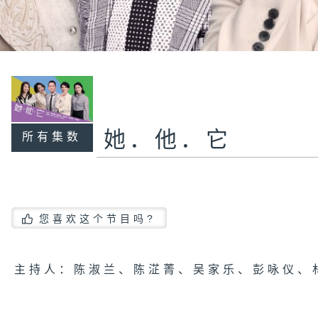
她．他．它
所有集数
您喜欢这个节目吗?
主持人：陈淑兰、陈淽菁、吴家乐、彭咏仪、