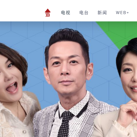
电视
电台
新闻
WEB+