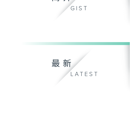
GIST
最新
LATEST