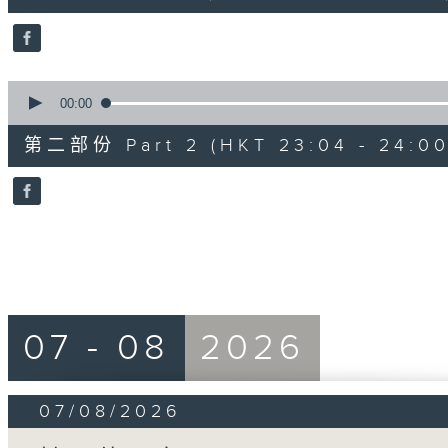
10
seconds
Volume
90%
0
seconds
00:00
of
52
第二部份 Part 2 (HKT 23:04 - 24:00
minutes,
4
seconds
Volume
90%
07 - 08
2026
07/08/2026