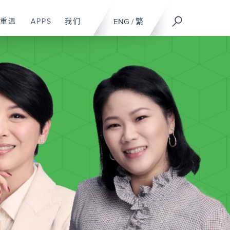
重温
APPS
我们
ENG
/
繁