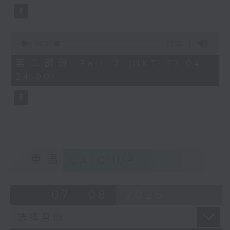
0
seconds
00:00
53:02
of
53
第二部份 Part 2 (HKT 23:04 -
minutes,
24:00)
2
seconds
重温
CATCHUP
07 - 08
2026