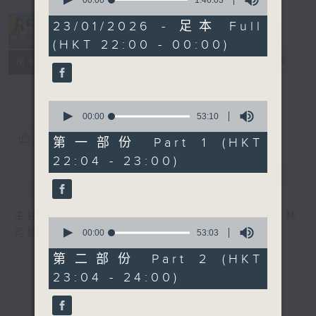
seconds
of
1
23/01/2026 - 足本 Full
hour,
(HKT 22:00 - 00:00)
46
minutes,
她．他．它
电台直播
所有集数
3
seconds
0
seconds
00:00
53:10
of
您喜欢这个节目吗?
53
第一部份 Part 1 (HKT
minutes,
22:04 - 23:00)
10
seconds
简介
GIST
主持人：陈淑兰、陈淽菁、吴家乐、彭咏仪、林
0
司敏
seconds
00:00
53:03
of
53
第二部份 Part 2 (HKT
minutes,
23:04 - 24:00)
3
seconds