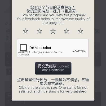
最新
LATEST
您对这个节目的满意程度？
您的意见有助于提升节目质素。
How satisfied are you with this program?
Your feedback helps to improve the quality of
the program.
06/08/2026
☆
☆
☆
☆
☆
嘉宾：张达伦 EP 1，医学美容
刘敬亭医生 Dr.Katie EP 4
0
seconds
00:00
1:45:23
of
1
06/08/2026 - 足本 Full (HKT
hour,
22:00 - 00:00)
45
minutes,
提交及继续 Submit
23
and Continue
seconds
点击星星进行评分：一颗星为不满意，五颗
0
星为非常满意。
seconds
00:00
52:30
Click on the stars to rate: One star is for not
of
satisfied, and Five stars is for very satisfied.
52
第一部份 Part 1 (HKT 22:04 -
minutes,
23:00)
30
seconds