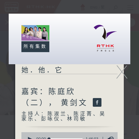
ENG
/
繁
×
全新 RTHK On The Go
取得
一手掌握 RTHK 电台、电视节目
所有集数
X
她．他．它
嘉宾：陈庭欣
（二）， 黄剑文
主持人：陈淑兰、陈淽菁、吴
家乐、彭咏仪、林司敏
0
00:00
1:46:03