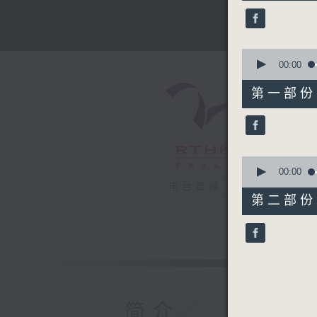
52
minutes,
0
seconds
90%
0
seconds
00:00
of
56
第一部份 P
minutes,
0
seconds
90%
0
seconds
00:00
of
电台直播
56
第二部份 P
minutes,
9
seconds
90%
简介