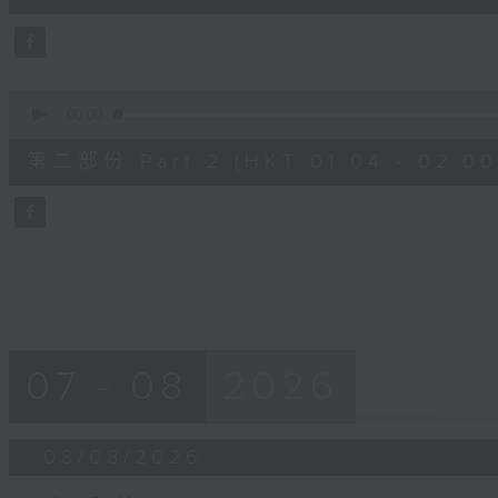
10
seconds
Volume
90%
0
seconds
00:00
of
56
第二部份 Part 2 (HKT 01:04 - 02:00
minutes,
10
seconds
Volume
90%
07 - 08
2026
08/08/2026