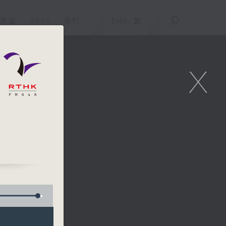
重温
APPS
我们
ENG
/
繁
X