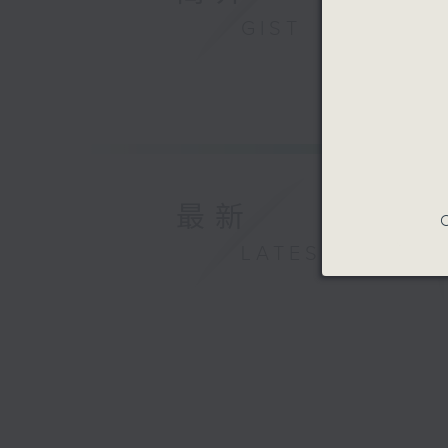
GIST
最新
C
LATEST