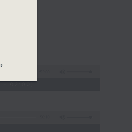
乐。
佳音乐治疗师。
is
1:52:00
 - 02:00)
56:10
)