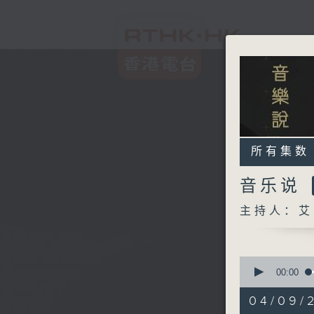
所有集数
音乐说
主持人：艾
0
seconds
00:00
of
1
04/09/
hour,