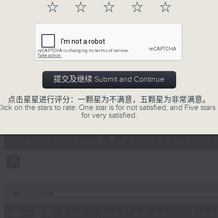
☆
☆
☆
☆
☆
一首歌一个故事，用音乐说故事，以故事说音
用音乐整理一天劳碌的心情，为你的心灵做最
08/08/2026
提交及继续 Submit and Continue
音乐说
点击星星进行评分：一颗星为不满意，五颗星为非常满意。
lick on the stars to rate: One star is for not satisfied, and Five stars 
0
for very satisfied.
seconds
00:00
of
1
08/08/2026 - 足本 Full (HKT 00:04
hour,
52
minutes,
0
seconds
Volume
90%
0
seconds
00:00
of
56
第一部份 Part 1 (HKT 00:04 - 01:00
minutes,