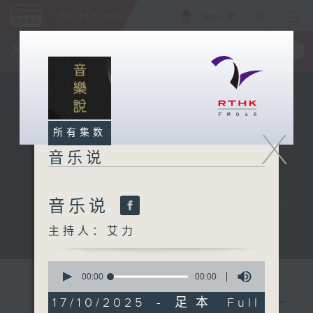
ENG
/
繁
×
全新 RTHK On The Go
取得
一手掌握 RTHK 电台、电视节目
X
所有集数
音乐说
音乐说
主持人：艾力
音乐说
0
seconds
00:00
00:00
of
0
17/10/2025 - 足本 Full
seconds