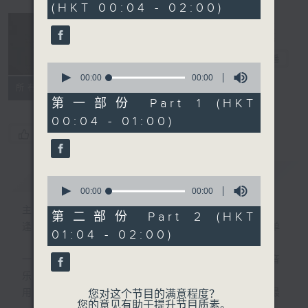
(HKT 00:04 - 02:00)
音乐说
电台直播
0
seconds
00:00
00:00
所有集数
of
0
第一部份 Part 1 (HKT
seconds
00:04 - 01:00)
您喜欢这个节目吗?
简介
GIST
0
seconds
00:00
00:00
of
主持人：艾力
0
第二部份 Part 2 (HKT
seconds
逢星期一至五晚，由艾力为你精选睡前服歌单
01:04 - 02:00)
一首歌一个故事，用音乐说故事，以故事说音
乐。
用音乐整理一天劳碌的心情，为你的心灵做最
您对这个节目的满意程度？
您的意见有助于提升节目质素。