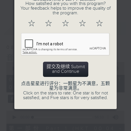
佳音乐治疗师。
How satisfied are you with this program?
更多...
Your feedback helps to improve the quality of
the program.
☆
☆
☆
☆
☆
最新
LATEST
08/08/2026
音乐说
0
提交及继续 Submit
seconds
00:00
1:52:00
and Continue
of
1
08/08/2026 - 足本 Full (HKT
hour,
点击星星进行评分：一颗星为不满意，五颗
00:04 - 02:00)
52
星为非常满意。
minutes,
Click on the stars to rate: One star is for not
0
satisfied, and Five stars is for very satisfied.
seconds
0
seconds
00:00
56:10
of
56
第一部份 Part 1 (HKT 00:04 -