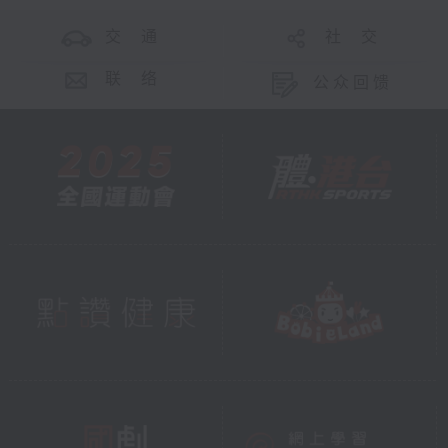
交 通
社 交
联 络
公众回馈