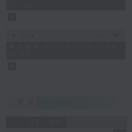
minutes,
01:00)
10
seconds
0
seconds
00:00
56:10
of
56
第二部份 Part 2 (HKT 01:04 -
minutes,
02:00)
10
seconds
重温
CATCHUP
07 - 08
2026