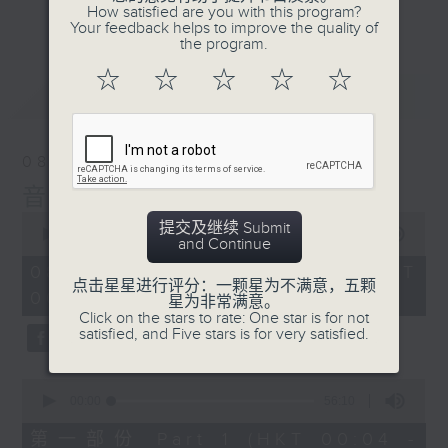
佳音乐治疗师。
How satisfied are you with this program?
更多...
Your feedback helps to improve the quality of
the program.
☆
☆
☆
☆
☆
最新
LATEST
08/08/2026
音乐说
0
提交及继续 Submit
seconds
00:00
1:52:00
and Continue
of
1
08/08/2026 - 足本 Full (HKT
hour,
点击星星进行评分：一颗星为不满意，五颗
00:04 - 02:00)
52
星为非常满意。
minutes,
Click on the stars to rate: One star is for not
0
satisfied, and Five stars is for very satisfied.
seconds
0
seconds
00:00
56:10
of
56
第一部份 Part 1 (HKT 00:04 -