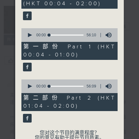
(HKT 00:04 - 02:00)
51
minutes,
59
seconds
音乐说
电台直播
0
seconds
00:00
56:10
所有集数
of
56
第一部份 Part 1 (HKT
minutes,
00:04 - 01:00)
10
seconds
您喜欢这个节目吗?
简介
GIST
0
seconds
00:00
56:09
of
主持人：艾力
56
第二部份 Part 2 (HKT
minutes,
逢星期一至五晚，由艾力为你精选睡前服歌单
01:04 - 02:00)
9
seconds
一首歌一个故事，用音乐说故事，以故事说音
乐。
用音乐整理一天劳碌的心情，为你的心灵做最
您对这个节目的满意程度？
您的意见有助于提升节目质素。