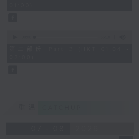
minutes,
01:00)
10
seconds
0
seconds
00:00
56:10
of
56
第二部份 Part 2 (HKT 01:04 -
minutes,
02:00)
10
seconds
重温
CATCHUP
07 - 08
2026