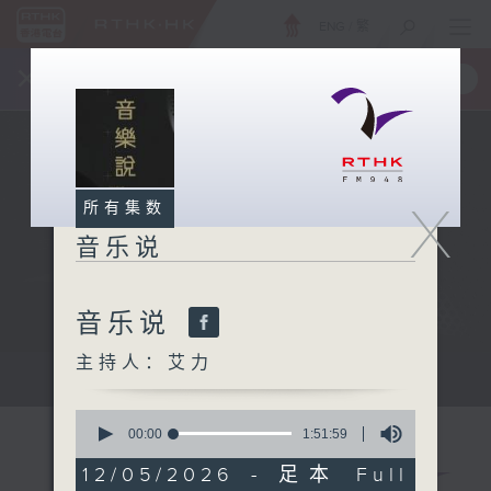
ENG
/
繁
×
全新 RTHK On The Go
取得
一手掌握 RTHK 电台、电视节目
X
所有集数
音乐说
音乐说
主持人：艾力
音乐说
0
seconds
00:00
1:51:59
of
1
12/05/2026 - 足本 Full
hour,