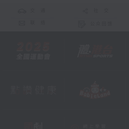
交 通
社 交
联 络
公众回馈