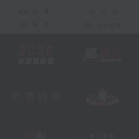
交 通
社 交
联 络
公众回馈