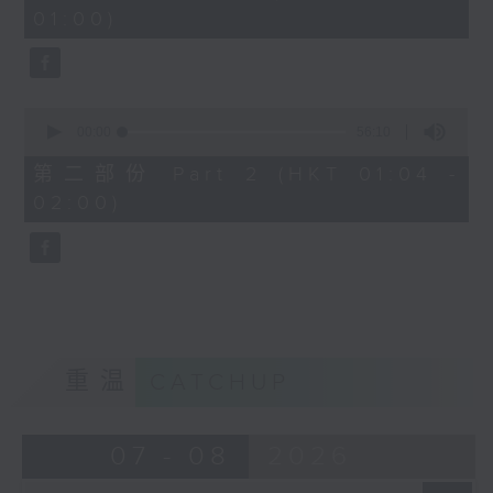
minutes,
01:00)
10
seconds
0
seconds
00:00
56:10
of
56
第二部份 Part 2 (HKT 01:04 -
minutes,
02:00)
10
seconds
重温
CATCHUP
07 - 08
2026