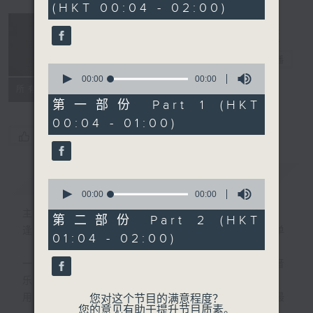
(HKT 00:04 - 02:00)
音乐说
电台直播
0
seconds
00:00
00:00
所有集数
of
0
第一部份 Part 1 (HKT
seconds
00:04 - 01:00)
您喜欢这个节目吗?
简介
GIST
0
seconds
00:00
00:00
of
主持人：艾力
0
第二部份 Part 2 (HKT
seconds
逢星期一至五晚，由艾力为你精选睡前服歌单
01:04 - 02:00)
一首歌一个故事，用音乐说故事，以故事说音
乐。
用音乐整理一天劳碌的心情，为你的心灵做最
您对这个节目的满意程度？
您的意见有助于提升节目质素。