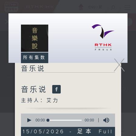
ENG
/
繁
×
全新 RTHK On The Go
取得
一手掌握 RTHK 电台、电视节目
X
所有集数
音乐说
音乐说
主持人：艾力
音乐说
0
seconds
00:00
00:00
of
0
15/05/2026 - 足本 Full
seconds