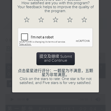
佳音乐治疗师。
How satisfied are you with this program?
更多...
Your feedback helps to improve the quality of
the program.
☆
☆
☆
☆
☆
最新
LATEST
08/08/2026
音乐说
0
提交及继续 Submit
seconds
00:00
1:52:00
and Continue
of
1
08/08/2026 - 足本 Full (HKT
hour,
点击星星进行评分：一颗星为不满意，五颗
00:04 - 02:00)
52
星为非常满意。
minutes,
Click on the stars to rate: One star is for not
0
satisfied, and Five stars is for very satisfied.
seconds
0
seconds
00:00
56:10
of
56
第一部份 Part 1 (HKT 00:04 -