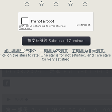
☆
☆
☆
☆
☆
一首歌一个故事，用音乐说故事，以故事说音
用音乐整理一天劳碌的心情，为你的心灵做最
06/08/2026
提交及继续 Submit and Continue
音乐说
点击星星进行评分：一颗星为不满意，五颗星为非常满意。
lick on the stars to rate: One star is for not satisfied, and Five stars 
0
for very satisfied.
seconds
00:00
of
1
06/08/2026 - 足本 Full (HKT 00:04
hour,
51
minutes,
59
seconds
Volume
90%
0
seconds
00:00
of
56
第一部份 Part 1 (HKT 00:04 - 01:00
minutes,