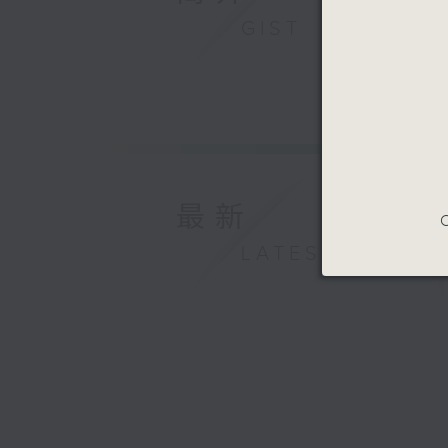
GIST
最新
C
LATEST