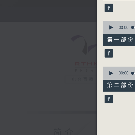
52
minutes,
0
seconds
90%
0
seconds
00:00
of
56
第一部份 P
minutes,
10
seconds
90%
0
seconds
00:00
of
电台直播
56
第二部份 P
minutes,
10
seconds
90%
简介