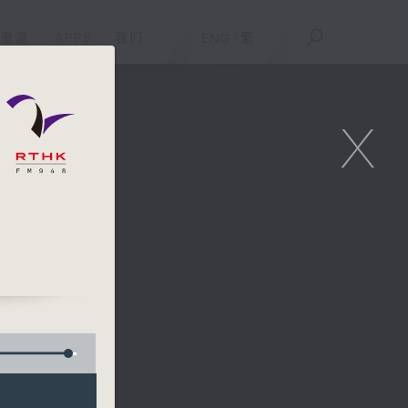
重温
APPS
我们
ENG
/
繁
X