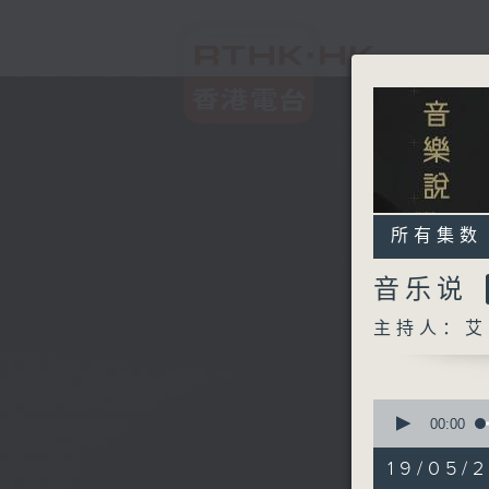
所有集数
音乐说
主持人：艾
0
seconds
00:00
of
1
19/05/
hour,