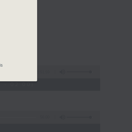
乐。
佳音乐治疗师。
is
1:51:59
 - 02:00)
56:00
)