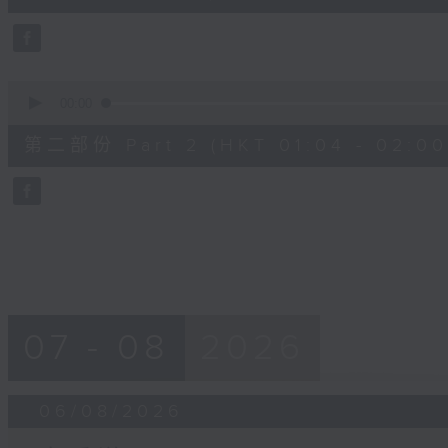
0
seconds
Volume
90%
0
seconds
00:00
of
56
第二部份 Part 2 (HKT 01:04 - 02:00
minutes,
9
seconds
Volume
90%
07 - 08
2026
06/08/2026