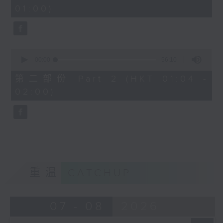
minutes,
01:00)
10
seconds
0
seconds
00:00
56:10
of
56
第二部份 Part 2 (HKT 01:04 -
minutes,
02:00)
10
seconds
重温
CATCHUP
07 - 08
2026