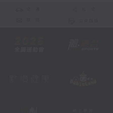
交 通
社 交
联 络
公众回馈