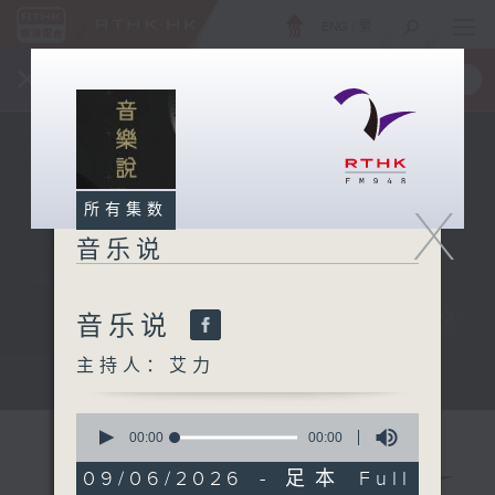
ENG
/
繁
×
全新 RTHK On The Go
取得
一手掌握 RTHK 电台、电视节目
X
所有集数
音乐说
音乐说
主持人：艾力
音乐说
0
seconds
00:00
00:00
of
0
09/06/2026 - 足本 Full
seconds