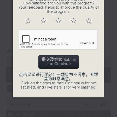
佳音乐治疗师。
How satisfied are you with this program?
更多...
Your feedback helps to improve the quality of
the program.
☆
☆
☆
☆
☆
最新
LATEST
08/08/2026
音乐说
0
提交及继续 Submit
seconds
00:00
1:52:00
and Continue
of
1
08/08/2026 - 足本 Full (HKT
hour,
点击星星进行评分：一颗星为不满意，五颗
00:04 - 02:00)
52
星为非常满意。
minutes,
Click on the stars to rate: One star is for not
0
satisfied, and Five stars is for very satisfied.
seconds
0
seconds
00:00
56:10
of
56
第一部份 Part 1 (HKT 00:04 -