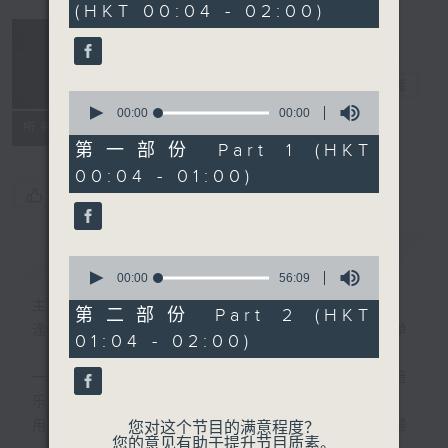
(HKT 00:04 - 02:00)
音乐说
电台直播
0
seconds
00:00
00:00
所有集数
of
0
第一部份 Part 1 (HKT
seconds
00:04 - 01:00)
您喜欢这个节目吗?
简介
GIST
0
seconds
00:00
56:09
of
主持人：艾力
56
第二部份 Part 2 (HKT
minutes,
逢星期一至五晚，由艾力为你精选睡前服歌单
01:04 - 02:00)
9
seconds
一首歌一个故事，用音乐说故事，以故事说音
乐。
用音乐整理一天劳碌的心情，为你的心灵做最
您对这个节目的满意程度？
您的意见有助于提升节目质素。