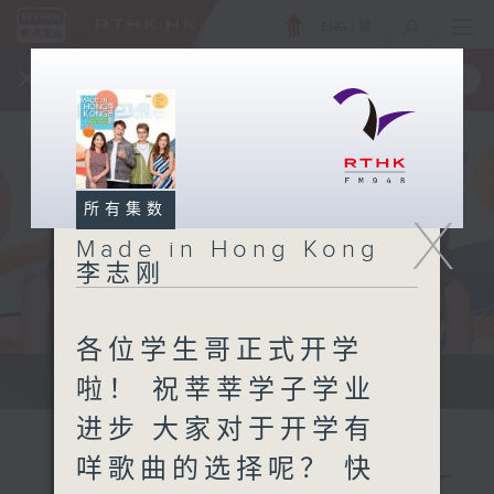
ENG
/
繁
×
全新 RTHK On The Go
取得
一手掌握 RTHK 电台、电视节目
所有集数
X
Made in Hong Kong
李志刚
各位学生哥正式开学
紧贴世界潮流脉搏、最强歌曲放送、...
啦！ 祝莘莘学子学业
进步 大家对于开学有
咩歌曲的选择呢？ 快