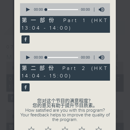
更多...
0
李志刚、超B、崔洁彤、阿桃、莉莉菇 陪住
seconds
00:00
00:00
of
你食晏！小心笑到喷饭啊！
0
第一部份 Part 1 (HKT
------------------------------------------
seconds
最新
LATEST
13:04 - 14:00)
----------------------------------
07/08/2026
0
Made in Hong Kong 李志刚
seconds
00:00
00:00
of
0
0
第二部份 Part 2 (HKT
seconds
00:00
1:35:55
seconds
of
14:04 - 15:00)
1
07/08/2026 - 足本 Full (HKT
hour,
13:00 - 15:00)
35
minutes,
55
seconds
您对这个节目的满意程度？
您的意见有助于提升节目质素。
How satisfied are you with this program?
0
Your feedback helps to improve the quality of
seconds
00:00
48:10
the program.
of
48
第一部份 Part 1 (HKT 13:04 -