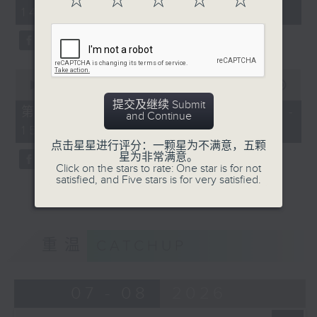
☆
☆
☆
☆
☆
minutes,
14:00)
10
seconds
0
seconds
00:00
47:55
of
提交及继续 Submit
47
第二部份 Part 2 (HKT 14:04 -
and Continue
minutes,
15:00)
55
seconds
点击星星进行评分：一颗星为不满意，五颗
星为非常满意。
Click on the stars to rate: One star is for not
satisfied, and Five stars is for very satisfied.
重温
CATCHUP
07 - 08
2026