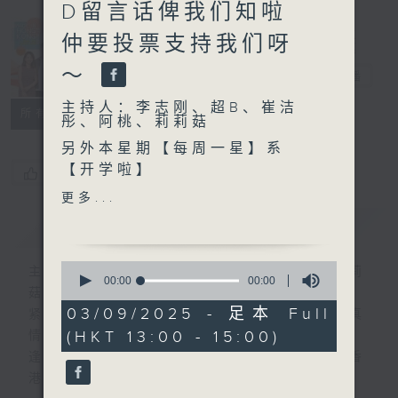
D留言话俾我们知啦
Made in
仲要投票支持我们呀
Hong Kong
～
李志刚
电台直播
主持人：李志刚、超B、崔洁
所有集数
彤、阿桃、莉莉菇
另外本星期【每周一星】系
【开学啦】
您喜欢这个节目吗?
更多...
今天【好歌献给你】张敬轩 -
简介
GIST
Deadline
0
主持人：李志刚、超B、崔洁彤、阿桃、莉莉
seconds
00:00
00:00
菇
of
0
03/09/2025 - 足本 Full
紧贴世界潮流脉搏、最强歌曲放送、 嘉宾真
seconds
(HKT 13:00 - 15:00)
情专访、大城市小故事。
逢星期一至五下午一时至三时让你更了解香
港，更了解世界。