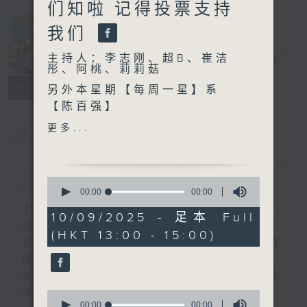
们知啦 记得投票支持
Made in
我们
Hong Kong
主持人：李志刚、超B、崔洁
李志刚
电台直播
彤、阿桃、莉莉菇
所有集数
另外本星期【每周一星】系
【陈百强】
更多...
您喜欢这个节目吗?
今天【好歌献给你】叶蒨文
- 零时十分
简介
GIST
0
seconds
00:00
00:00
of
主持人：李志刚、超B、崔洁彤、阿桃、莉莉
0
10/09/2025 - 足本 Full
seconds
菇
(HKT 13:00 - 15:00)
紧贴世界潮流脉搏、最强歌曲放送、 嘉宾真
情专访、大城市小故事。
逢星期一至五下午一时至三时让你更了解香
港，更了解世界。
0
seconds
00:00
00:00