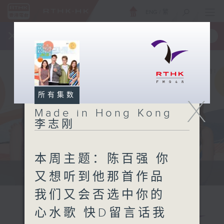
ENG
/
繁
×
全新 RTHK On The Go
取得
一手掌握 RTHK 电台、电视节目
所有集数
X
Made in Hong Kong
李志刚
本周主题：陈百强 你
紧贴世界潮流脉搏、最强歌曲放送、...
又想听到他那首作品
我们又会否选中你的
心水歌 快D留言话我