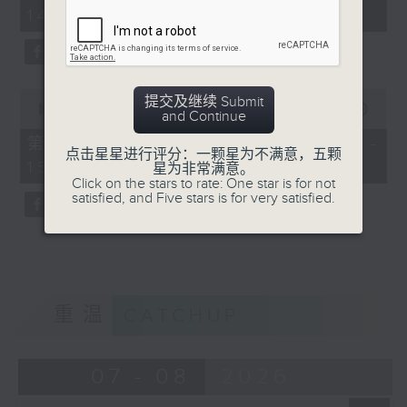
minutes,
14:00)
10
seconds
0
提交及继续 Submit
seconds
00:00
47:55
and Continue
of
47
第二部份 Part 2 (HKT 14:04 -
minutes,
点击星星进行评分：一颗星为不满意，五颗
15:00)
55
星为非常满意。
seconds
Click on the stars to rate: One star is for not
satisfied, and Five stars is for very satisfied.
重温
CATCHUP
07 - 08
2026