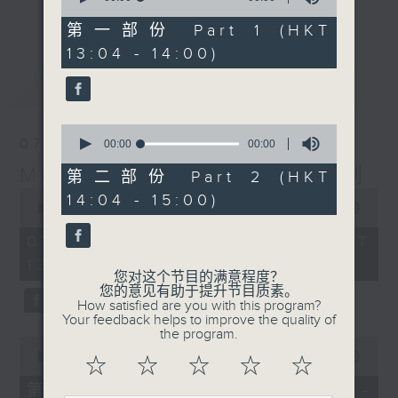
更多...
of
李志刚、超B、崔洁彤、阿桃、莉莉菇 陪住
0
第一部份 Part 1 (HKT
seconds
你食晏！小心笑到喷饭啊！
13:04 - 14:00)
------------------------------------------
最新
LATEST
----------------------------------
0
07/08/2026
seconds
00:00
00:00
of
Made in Hong Kong 李志刚
0
第二部份 Part 2 (HKT
seconds
0
14:04 - 15:00)
seconds
00:00
1:35:55
of
1
07/08/2026 - 足本 Full (HKT
hour,
13:00 - 15:00)
35
您对这个节目的满意程度？
minutes,
您的意见有助于提升节目质素。
55
How satisfied are you with this program?
seconds
Your feedback helps to improve the quality of
the program.
0
seconds
00:00
48:10
☆
☆
☆
☆
☆
of
48
第一部份 Part 1 (HKT 13:04 -