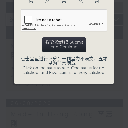
☆
☆
☆
☆
☆
07 - 08
2026
07/08/2026
提交及继续 Submit
Made in Hong Kong 李志
and Continue
刚
点击星星进行评分：一颗星为不满意，五颗
星为非常满意。
Click on the stars to rate: One star is for not
网上直播完毕稍后提供节目重温。
satisfied, and Five stars is for very satisfied.
Archive will be available after
live webcast
06/08/2026
Made in Hong Kong 李志
刚