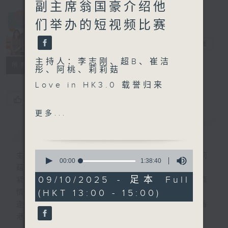
副主席翁国豪介绍他
Made in
们举办的短视频比赛
Hong Kong
李志刚
电台直播
主持人：李志刚、超B、崔洁
所有集数
彤、阿桃、莉莉菇
Love in HK3.0 载誉归来
您喜欢这个节目吗?
另外本星期【每周一星】系
更多...
【闻得到嘅歌】
简介
GIST
今天【好歌献给你】蔡琴 -
0
主持人：李志刚、超B、崔洁彤、阿桃、莉莉
被遗忘的时光
seconds
00:00
1:38:40
菇
of
1
09/10/2025 - 足本 Full
紧贴世界潮流脉搏、最强歌曲放送、 嘉宾真
hour,
(HKT 13:00 - 15:00)
情专访、大城市小故事。
38
minutes,
逢星期一至五下午一时至三时让你更了解香
40
港，更了解世界。
seconds