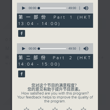
更多...
0
李志刚、超B、崔洁彤、阿桃、莉莉菇 陪住
seconds
00:00
49:00
of
你食晏！小心笑到喷饭啊！
49
第一部份 Part 1 (HKT
------------------------------------------
minutes,
最新
LATEST
13:04 - 14:00)
0
----------------------------------
seconds
07/08/2026
0
Made in Hong Kong 李志刚
seconds
00:00
49:50
of
49
第二部份 Part 2 (HKT
网上直播完毕稍后提供节目重温。 Archive
minutes,
will be available after live webcast
14:04 - 15:00)
50
seconds
您对这个节目的满意程度？
您的意见有助于提升节目质素。
How satisfied are you with this program?
Your feedback helps to improve the quality of
重温
CATCHUP
the program.