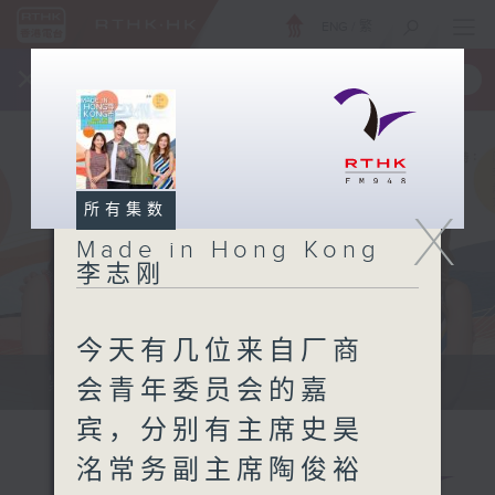
ENG
/
繁
×
全新 RTHK On The Go
取得
一手掌握 RTHK 电台、电视节目
所有集数
X
Made in Hong Kong
李志刚
今天有几位来自厂商
紧贴世界潮流脉搏、最强歌曲放送、...
会青年委员会的嘉
宾，分别有主席史昊
洺常务副主席陶俊裕