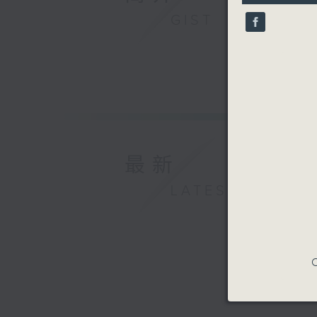
90%
GIST
最新
LATEST
C