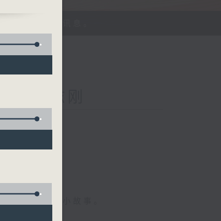
、探讨平等机会讯息。
Kong 李志刚
菇
情专访、大城市小故事。
，更了解世界。