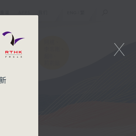
重温
APPS
我们
ENG
/
繁
X
新