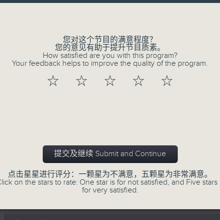
李志刚、超B、崔洁彤、阿桃、莉莉菇 陪住
------------------------------------------
您对这个节目的满意程度？
您的意见有助于提升节目质素。
How satisfied are you with this program?
Your feedback helps to improve the quality of the program.
☆
☆
☆
☆
☆
06/08/2026
Made in Hong Kong 李志刚
0
seconds
00:00
of
0
06/08/2026 - 足本 Full (HKT 13:00 
seconds
Volume
提交及继续 Submit and Continue
90%
点击星星进行评分：一颗星为不满意，五颗星为非常满意。
lick on the stars to rate: One star is for not satisfied, and Five stars 
for very satisfied.
0
seconds
00:00
of
0