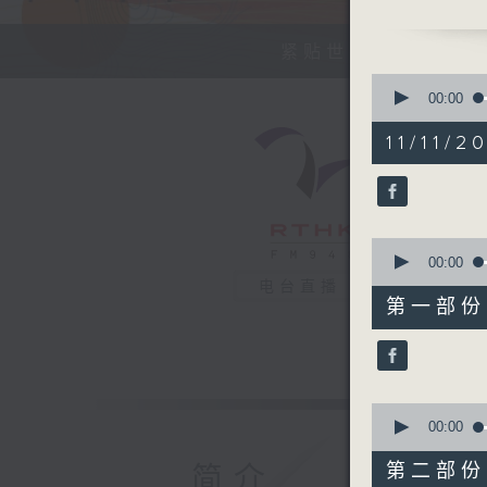
今天【好歌
紧贴世界潮流脉搏、
0
seconds
00:00
of
0
11/11/2
seconds
90%
0
seconds
00:00
of
电台直播
0
第一部份 P
seconds
90%
0
seconds
00:00
of
0
第二部份 P
简介
seconds