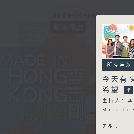
所有集数
今天有
希望
主持人：李
Made I
另外本星期
更多...