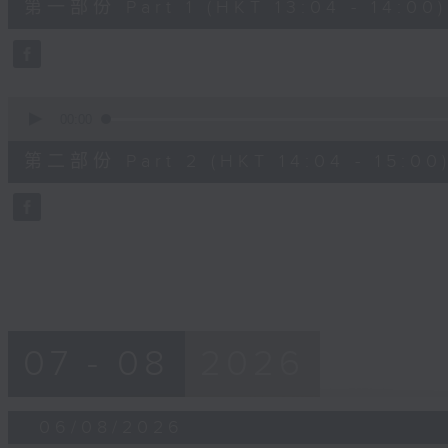
第一部份 Part 1 (HKT 13:04 - 14:00)
seconds
Volume
90%
0
seconds
00:00
of
0
第二部份 Part 2 (HKT 14:04 - 15:00
seconds
Volume
90%
07 - 08
2026
06/08/2026