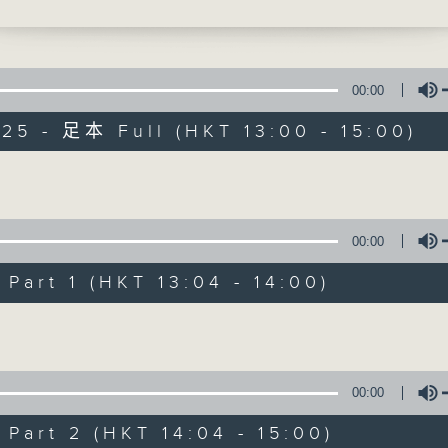
献给你】林家谦 - 一人之境
最强歌曲放送、 嘉宾真情专访、大城市小故事
00:00
025 - 足本 Full (HKT 13:00 - 15:00)
Volume
Made in Hong 
00:00
所有集数
art 1 (HKT 13:04 - 14:00)
Volume
您喜欢这个节目吗?
主持人：李志刚、超B、崔洁彤、阿桃、莉莉
00:00
紧贴世界潮流脉搏、最强歌曲放送、 嘉宾真
art 2 (HKT 14:04 - 15:00)
逢星期一至五下午一时至三时让你更了解香港
Volume