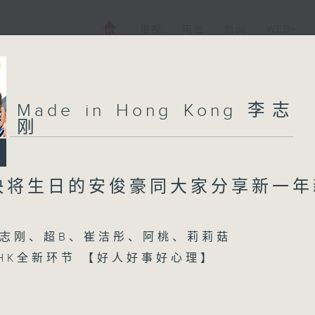
电视
电台
新闻
WEB+
Made in Hong Kong 李志
刚
快将生日的安俊豪同大家分享新一年
志刚、超B、崔洁彤、阿桃、莉莉菇
n HK全新环节 【好人好事好心理】
【每周一星】系【温馨嘅歌】