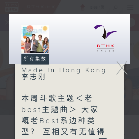
ENG
/
繁
×
全新 RTHK On The Go
取得
一手掌握 RTHK 电台、电视节目
所有集数
X
Made in Hong Kong
李志刚
本周斗歌主题＜老
紧贴世界潮流脉搏、最强歌曲放送、...
best主题曲＞ 大家
嘅老Best系边种类
型？ 互相又有无值得