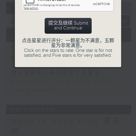
07 - 08
2026
提交及继续 Submit
and Continue
07/08/2026
点击星星进行评分：一颗星为不满意，五颗
星为非常满意。
Made in Hong Kong 李志
Click on the stars to rate: One star is for not
satisfied, and Five stars is for very satisfied.
刚
网上直播完毕稍后提供节目重温。
Archive will be available after
live webcast
06/08/2026
Made in Hong Kong 李志
刚