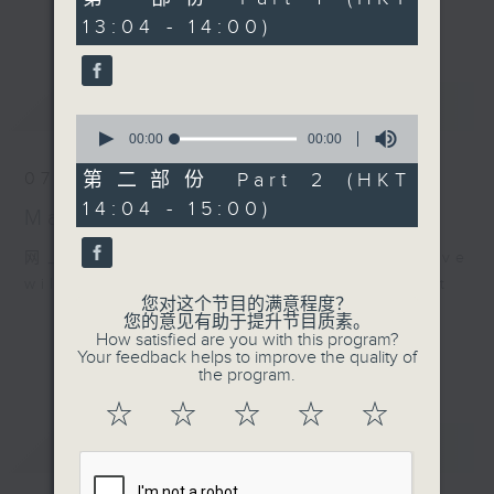
seconds
更多...
13:04 - 14:00)
李志刚、超B、崔洁彤、阿桃、莉莉菇 陪住
你食晏！小心笑到喷饭啊！
------------------------------------------
最新
LATEST
----------------------------------
0
seconds
00:00
00:00
of
0
07/08/2026
第二部份 Part 2 (HKT
seconds
14:04 - 15:00)
Made in Hong Kong 李志刚
网上直播完毕稍后提供节目重温。 Archive
will be available after live webcast
您对这个节目的满意程度？
您的意见有助于提升节目质素。
How satisfied are you with this program?
Your feedback helps to improve the quality of
the program.
☆
☆
☆
☆
☆
重温
CATCHUP