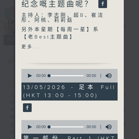
纪念嘅主题曲呢？
Made in
主持人：李志刚、超B、崔洁
Hong Kong
彤、阿桃、莉莉菇
李志刚
电台直播
另外本星期【每周一星】系
【老Best主题曲】
所有集数
更多...
今天【好歌献给你】Simple
Minds - Don't You
您喜欢这个节目吗?
(Forget About Me)
0
seconds
00:00
00:00
简介
GIST
of
0
13/05/2026 - 足本 Full
seconds
(HKT 13:00 - 15:00)
主持人：李志刚、超B、崔洁彤、阿桃、莉莉
菇
紧贴世界潮流脉搏、最强歌曲放送、 嘉宾真
情专访、大城市小故事。
0
逢星期一至五下午一时至三时让你更了解香
seconds
00:00
00:00
of
港，更了解世界。
0
第一部份 Part 1 (HKT