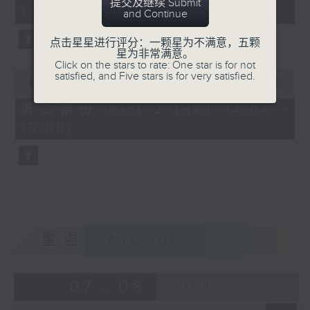
minutes,
提交及继续 Submit
14:00)
10
and Continue
seconds
点击星星进行评分：一颗星为不满意，五颗
星为非常满意。
Click on the stars to rate: One star is for not
0
satisfied, and Five stars is for very satisfied.
seconds
00:00
47:55
of
47
第二部份 Part 2 (HKT 14:04 -
minutes,
15:00)
55
seconds
重温
CATCHUP
07 - 08
2026