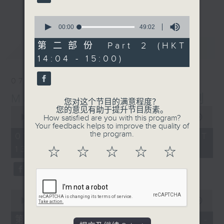
更多...
李志刚、超B、崔洁彤、阿桃、莉莉菇 陪住
0
你食晏！小心笑到喷饭啊！
seconds
00:00
49:02
of
------------------------------------------
49
第二部份 Part 2 (HKT
最新
LATEST
----------------------------------
minutes,
14:04 - 15:00)
2
seconds
07/08/2026
Made in Hong Kong 李志刚
您对这个节目的满意程度？
0
您的意见有助于提升节目质素。
seconds
00:00
1:35:55
How satisfied are you with this program?
of
Your feedback helps to improve the quality of
1
the program.
07/08/2026 - 足本 Full (HKT
hour,
13:00 - 15:00)
35
☆
☆
☆
☆
☆
minutes,
55
seconds
0
seconds
00:00
48:10
of
48
第一部份 Part 1 (HKT 13:04 -