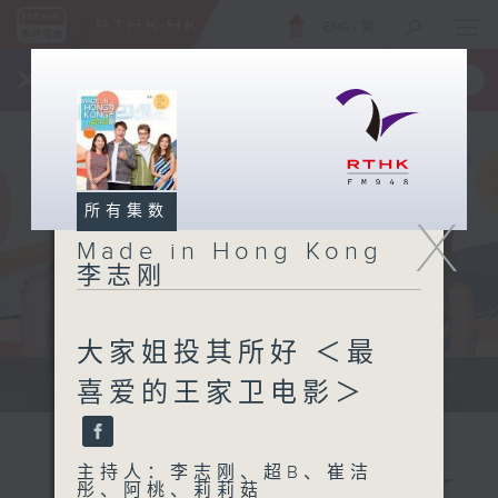
ENG
/
繁
×
全新 RTHK On The Go
取得
一手掌握 RTHK 电台、电视节目
所有集数
X
Made in Hong Kong
李志刚
大家姐投其所好 ＜最
紧贴世界潮流脉搏、最强歌曲放送、...
喜爱的王家卫电影＞
主持人：李志刚、超B、崔洁
彤、阿桃、莉莉菇