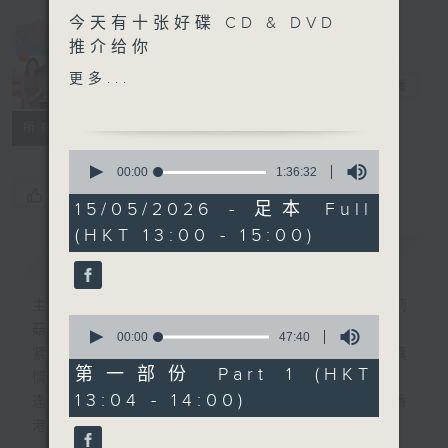
今天有十张好碟 CD & DVD
Made in
推介给你
Hong Kong
更多...
李志刚
电台直播
另外本星期【每周一星】系
【老Best主题曲】
所有集数
0
今天【好歌献给你】张学友&
seconds
00:00
1:36:32
of
林忆莲 -日与夜
您喜欢这个节目吗?
1
15/05/2026 - 足本 Full
hour,
(HKT 13:00 - 15:00)
36
简介
GIST
minutes,
32
seconds
主持人：李志刚、超B、崔洁彤、阿桃、莉莉
0
菇
seconds
00:00
47:40
of
紧贴世界潮流脉搏、最强歌曲放送、 嘉宾真
47
第一部份 Part 1 (HKT
情专访、大城市小故事。
minutes,
13:04 - 14:00)
40
逢星期一至五下午一时至三时让你更了解香
seconds
港，更了解世界。