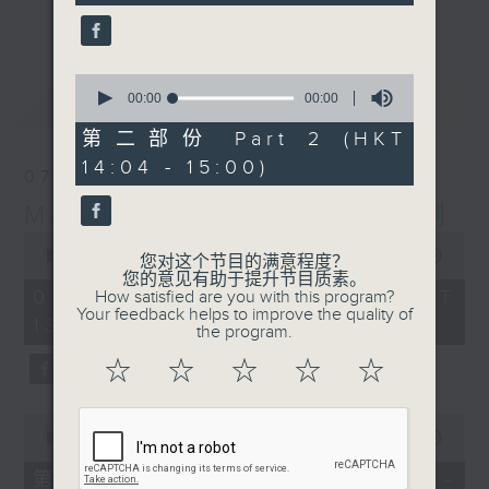
更多...
李志刚、超B、崔洁彤、阿桃、莉莉菇 陪住
你食晏！小心笑到喷饭啊！
------------------------------------------
0
seconds
最新
00:00
00:00
LATEST
----------------------------------
of
0
第二部份 Part 2 (HKT
seconds
14:04 - 15:00)
07/08/2026
Made in Hong Kong 李志刚
0
seconds
00:00
1:35:55
您对这个节目的满意程度？
of
您的意见有助于提升节目质素。
1
07/08/2026 - 足本 Full (HKT
How satisfied are you with this program?
hour,
Your feedback helps to improve the quality of
13:00 - 15:00)
35
the program.
minutes,
55
☆
☆
☆
☆
☆
seconds
0
seconds
00:00
48:10
of
48
第一部份 Part 1 (HKT 13:04 -