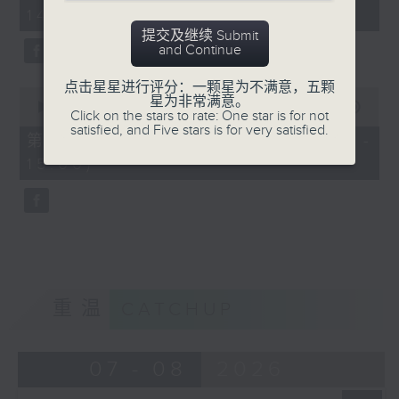
minutes,
14:00)
10
seconds
提交及继续 Submit
and Continue
点击星星进行评分：一颗星为不满意，五颗
0
星为非常满意。
seconds
00:00
47:55
Click on the stars to rate: One star is for not
of
satisfied, and Five stars is for very satisfied.
47
第二部份 Part 2 (HKT 14:04 -
minutes,
15:00)
55
seconds
重温
CATCHUP
07 - 08
2026