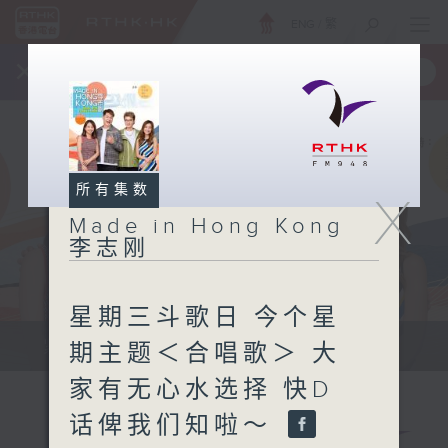
ENG
/
繁
×
全新 RTHK On The Go
取得
一手掌握 RTHK 电台、电视节目
所有集数
X
Made in Hong Kong
李志刚
星期三斗歌日 今个星
紧贴世界潮流脉搏、最强歌曲放送、...
期主题＜合唱歌＞ 大
家有无心水选择 快D
话俾我们知啦～