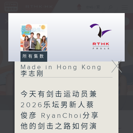
ENG
/
繁
×
全新 RTHK On The Go
取得
一手掌握 RTHK 电台、电视节目
所有集数
X
Made in Hong Kong
李志刚
今天有剑击运动员兼
紧贴世界潮流脉搏、最强歌曲放送、...
2026乐坛男新人蔡
俊彦 RyanChoi分享
他的剑击之路如何演