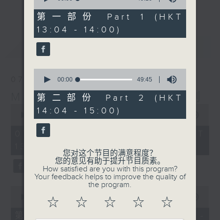
更多...
of
李志刚、超B、崔洁彤、阿桃、莉莉菇 陪住
49
第一部份 Part 1 (HKT
minutes,
你食晏！小心笑到喷饭啊！
13:04 - 14:00)
10
------------------------------------------
seconds
最新
LATEST
----------------------------------
0
07/08/2026
seconds
00:00
49:45
of
Made in Hong Kong 李志刚
49
第二部份 Part 2 (HKT
minutes,
0
14:04 - 15:00)
45
seconds
00:00
1:35:55
seconds
of
1
07/08/2026 - 足本 Full (HKT
hour,
13:00 - 15:00)
35
您对这个节目的满意程度？
minutes,
您的意见有助于提升节目质素。
55
How satisfied are you with this program?
seconds
Your feedback helps to improve the quality of
the program.
0
seconds
00:00
48:10
☆
☆
☆
☆
☆
of
48
第一部份 Part 1 (HKT 13:04 -