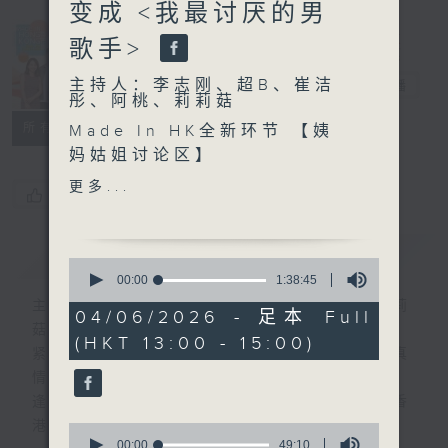
变成 <我最讨厌的男
Made in
歌手>
Hong Kong
主持人：李志刚、超B、崔洁
李志刚
电台直播
彤、阿桃、莉莉菇
所有集数
Made In HK全新环节 【姨
妈姑姐讨论区】
更多...
您喜欢这个节目吗?
另外本星期【每周一星】系
【合唱歌】
简介
GIST
0
今天【好歌献给你】MC Jin
seconds
00:00
1:38:45
of
- ABC
主持人：李志刚、超B、崔洁彤、阿桃、莉莉
1
04/06/2026 - 足本 Full
hour,
菇
(HKT 13:00 - 15:00)
38
紧贴世界潮流脉搏、最强歌曲放送、 嘉宾真
minutes,
45
情专访、大城市小故事。
seconds
逢星期一至五下午一时至三时让你更了解香
港，更了解世界。
0
seconds
00:00
49:10