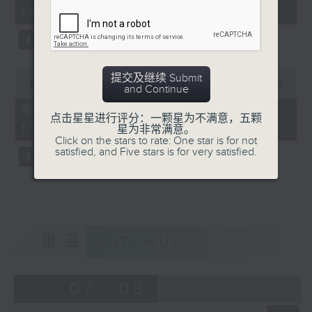
minutes,
14:00)
10
seconds
0
提交及继续 Submit
seconds
00:00
47:55
and Continue
of
47
第二部份 Part 2 (HKT 14:04 -
minutes,
点击星星进行评分：一颗星为不满意，五颗
15:00)
55
星为非常满意。
seconds
Click on the stars to rate: One star is for not
satisfied, and Five stars is for very satisfied.
重温
CATCHUP
07 - 08
2026