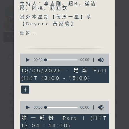
主持人：李志刚、超B、崔洁
彤、阿桃、莉莉菇
Made in
另外本星期【每周一星】系
Hong Kong
【Beyond 黄家驹】
李志刚
电台直播
更多...
所有集数
今天【好歌献给你】F.R
David - Words
0
您喜欢这个节目吗?
seconds
00:00
00:00
of
0
10/06/2026 - 足本 Full
简介
GIST
seconds
(HKT 13:00 - 15:00)
主持人：李志刚、超B、崔洁彤、阿桃、莉莉
菇
紧贴世界潮流脉搏、最强歌曲放送、 嘉宾真
0
seconds
00:00
00:00
情专访、大城市小故事。
of
逢星期一至五下午一时至三时让你更了解香
0
第一部份 Part 1 (HKT
seconds
港，更了解世界。
13:04 - 14:00)