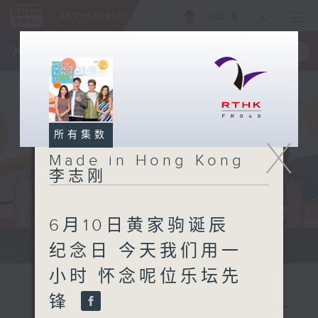
ENG
/
繁
×
全新 RTHK On The Go
取得
一手掌握 RTHK 电台、电视节目
所有集数
X
Made in Hong Kong
李志刚
6月10日黄家驹诞辰
紧贴世界潮流脉搏、最强歌曲放送、...
纪念日 今天我们用一
小时 怀念呢位乐坛先
锋