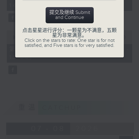
minutes,
14:00)
50
seconds
提交及继续 Submit
and Continue
点击星星进行评分：一颗星为不满意，五颗
0
星为非常满意。
seconds
00:00
48:53
Click on the stars to rate: One star is for not
of
satisfied, and Five stars is for very satisfied.
48
第二部份 Part 2 (HKT 14:04 -
minutes,
15:00)
53
seconds
重温
CATCHUP
07 - 08
2026