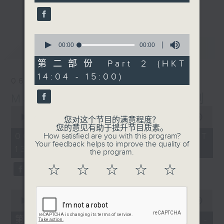
更多...
李志刚、超B、崔洁彤、阿桃、莉莉菇 陪住
你食晏！小心笑到喷饭啊！
------------------------------------------
0
seconds
最新
00:00
00:00
LATEST
----------------------------------
of
0
第二部份 Part 2 (HKT
seconds
14:04 - 15:00)
06/08/2026
Made in Hong Kong 李志刚
0
seconds
00:00
1:37:33
您对这个节目的满意程度？
of
您的意见有助于提升节目质素。
1
06/08/2026 - 足本 Full (HKT
How satisfied are you with this program?
hour,
Your feedback helps to improve the quality of
13:00 - 15:00)
37
the program.
minutes,
33
☆
☆
☆
☆
☆
seconds
0
seconds
00:00
48:50
of
48
第一部份 Part 1 (HKT 13:04 -