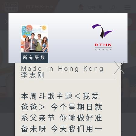
ENG
/
繁
×
全新 RTHK On The Go
取得
一手掌握 RTHK 电台、电视节目
所有集数
X
Made in Hong Kong
李志刚
本周斗歌主题＜我爱
紧贴世界潮流脉搏、最强歌曲放送、...
爸爸＞ 今个星期日就
系父亲节 你哋做好准
备未呀 今天我们用一