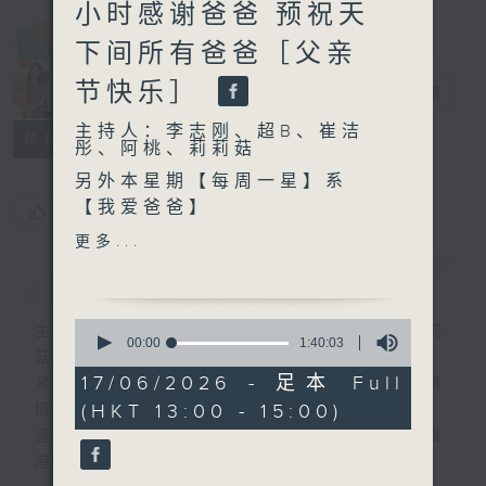
小时感谢爸爸 预祝天
Made in
下间所有爸爸［父亲
Hong Kong
节快乐］
李志刚
电台直播
主持人：李志刚、超B、崔洁
所有集数
彤、阿桃、莉莉菇
另外本星期【每周一星】系
【我爱爸爸】
您喜欢这个节目吗?
更多...
今天【好歌献给你】古巨基 -
简介
GIST
我生
0
主持人：李志刚、超B、崔洁彤、阿桃、莉莉
seconds
00:00
1:40:03
菇
of
1
17/06/2026 - 足本 Full
紧贴世界潮流脉搏、最强歌曲放送、 嘉宾真
hour,
(HKT 13:00 - 15:00)
情专访、大城市小故事。
40
minutes,
逢星期一至五下午一时至三时让你更了解香
3
港，更了解世界。
seconds