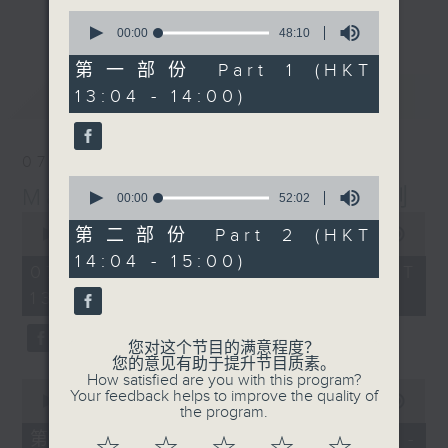
更多...
0
李志刚、超B、崔洁彤、阿桃、莉莉菇 陪住
seconds
00:00
48:10
of
你食晏！小心笑到喷饭啊！
48
第一部份 Part 1 (HKT
------------------------------------------
minutes,
最新
LATEST
13:04 - 14:00)
10
----------------------------------
seconds
07/08/2026
0
Made in Hong Kong 李志刚
seconds
00:00
52:02
of
0
52
第二部份 Part 2 (HKT
seconds
00:00
1:35:55
minutes,
of
14:04 - 15:00)
2
1
07/08/2026 - 足本 Full (HKT
seconds
hour,
13:00 - 15:00)
35
minutes,
55
seconds
您对这个节目的满意程度？
您的意见有助于提升节目质素。
How satisfied are you with this program?
0
Your feedback helps to improve the quality of
seconds
00:00
48:10
the program.
of
48
第一部份 Part 1 (HKT 13:04 -