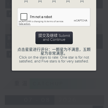
☆
☆
☆
☆
☆
minutes,
14:00)
10
seconds
0
seconds
00:00
47:55
of
提交及继续 Submit
47
第二部份 Part 2 (HKT 14:04 -
and Continue
minutes,
15:00)
55
seconds
点击星星进行评分：一颗星为不满意，五颗
星为非常满意。
Click on the stars to rate: One star is for not
satisfied, and Five stars is for very satisfied.
重温
CATCHUP
07 - 08
2026