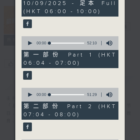
3
10/09/2025 - 足本 Full
hours,
(HKT 06:00 - 10:00)
24
minutes,
8
晨光第一线
seconds
电台直播
0
FACEBOOK
联络
所有集数
seconds
00:00
52:10
of
52
第一部份 Part 1 (HKT
minutes,
06:04 - 07:00)
10
您喜欢这个节目吗?
seconds
简介
GIST
0
seconds
00:00
51:29
主持人：阿O、白原颢、嘉明、Vicky、旋仔
of
51
第二部份 Part 2 (HKT
「晨光第一线」是香港电台其中一个最长寿节
minutes,
日，节日内容包括罗万有，综合新闻、娱乐、教
07:04 - 08:00)
29
seconds
育、财经、资讯，为您营造轻松愉快的清晨～