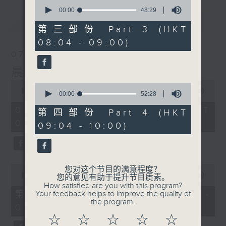
0
seconds
00:00
48:29
of
最新
LATEST
48
第三部份 Part 3 (HKT
minutes,
08:04 - 09:00)
29
seconds
07/08/2026
晨光第一线
0
0
seconds
00:00
3:26:32
seconds
00:00
52:28
of
of
3
07/08/2026 - 足本 Full (HKT
52
第四部份 Part 4 (HKT
hours,
minutes,
06:00 - 10:00)
26
09:04 - 10:00)
28
minutes,
seconds
32
seconds
0
您对这个节目的满意程度？
seconds
00:00
51:20
您的意见有助于提升节目质素。
of
How satisfied are you with this program?
51
第一部份 Part 1 (HKT 06:04 -
Your feedback helps to improve the quality of
minutes,
the program.
07:00)
20
seconds
☆
☆
☆
☆
☆