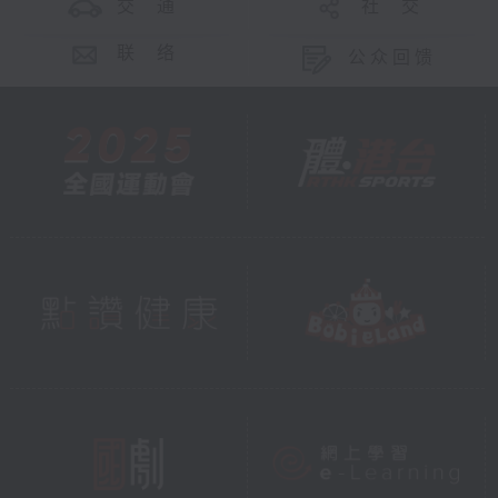
交 通
社 交
联 络
公众回馈