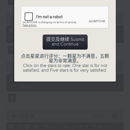
0
seconds
00:00
53:09
of
53
第二部份 Part 2 (HKT 07:04 -
minutes,
08:00)
9
提交及继续 Submit
seconds
and Continue
点击星星进行评分：一颗星为不满意，五颗
星为非常满意。
0
Click on the stars to rate: One star is for not
seconds
00:00
49:59
satisfied, and Five stars is for very satisfied.
of
49
第三部份 Part 3 (HKT 08:04 -
minutes,
09:00)
59
seconds
0
seconds
00:00
52:42
of
52
第四部份 Part 4 (HKT 09:04 -