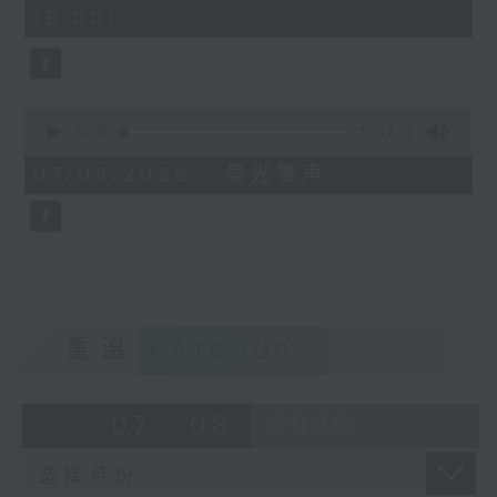
minutes,
10:00)
42
seconds
0
seconds
00:00
12:14
of
12
07/08/2026 - 晨光警声
minutes,
14
seconds
重温
CATCHUP
07 - 08
2026