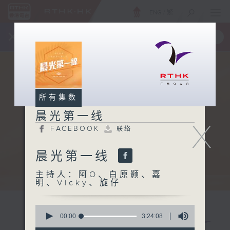
ENG
/
繁
×
全新 RTHK On The Go
取得
一手掌握 RTHK 电台、电视节目
所有集数
晨光第一线
X
FACEBOOK
联络
晨光第一线
主持人：阿O、白原颢、嘉
明、Vicky、旋仔
0
seconds
00:00
3:24:08
of