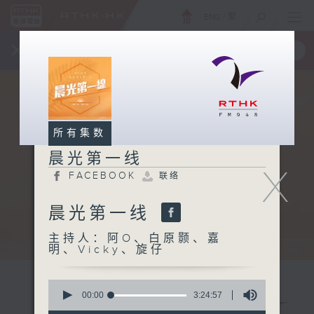
ENG
/
繁
×
全新 RTHK On The Go
取得
一手掌握 RTHK 电台、电视节目
所有集数
晨光第一线
X
FACEBOOK
联络
晨光第一线
主持人：阿O、白原颢、嘉
明、Vicky、旋仔
0
seconds
00:00
3:24:57
of