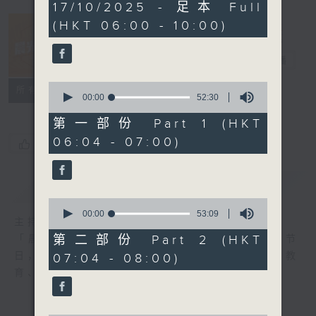
3
17/10/2025 - 足本 Full
hours,
(HKT 06:00 - 10:00)
24
minutes,
57
晨光第一线
seconds
电台直播
0
FACEBOOK
联络
所有集数
seconds
00:00
52:30
of
52
第一部份 Part 1 (HKT
minutes,
06:04 - 07:00)
30
您喜欢这个节目吗?
seconds
简介
GIST
0
seconds
00:00
53:09
主持人：阿O、白原颢、嘉明、Vicky、旋仔
of
53
第二部份 Part 2 (HKT
「晨光第一线」是香港电台其中一个最长寿节
minutes,
日，节日内容包括罗万有，综合新闻、娱乐、教
07:04 - 08:00)
9
seconds
育、财经、资讯，为您营造轻松愉快的清晨～