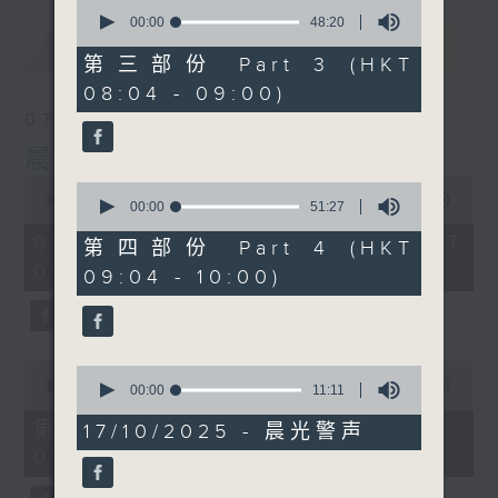
0
seconds
00:00
48:20
of
最新
LATEST
48
第三部份 Part 3 (HKT
minutes,
08:04 - 09:00)
20
seconds
07/08/2026
晨光第一线
0
0
seconds
00:00
3:26:32
seconds
00:00
51:27
of
of
3
07/08/2026 - 足本 Full (HKT
51
第四部份 Part 4 (HKT
hours,
minutes,
06:00 - 10:00)
26
09:04 - 10:00)
27
minutes,
seconds
32
seconds
0
0
seconds
00:00
51:20
seconds
00:00
11:11
of
of
51
第一部份 Part 1 (HKT 06:04 -
11
17/10/2025 - 晨光警声
minutes,
minutes,
07:00)
20
11
seconds
seconds