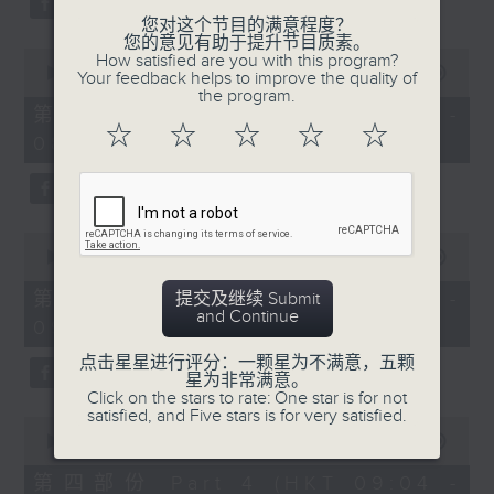
您对这个节目的满意程度？
您的意见有助于提升节目质素。
0
How satisfied are you with this program?
seconds
00:00
53:09
Your feedback helps to improve the quality of
of
the program.
53
第二部份 Part 2 (HKT 07:04 -
minutes,
☆
☆
☆
☆
☆
08:00)
9
seconds
0
seconds
00:00
49:59
of
49
第三部份 Part 3 (HKT 08:04 -
提交及继续 Submit
minutes,
and Continue
09:00)
59
seconds
点击星星进行评分：一颗星为不满意，五颗
星为非常满意。
Click on the stars to rate: One star is for not
satisfied, and Five stars is for very satisfied.
0
seconds
00:00
52:42
of
52
第四部份 Part 4 (HKT 09:04 -