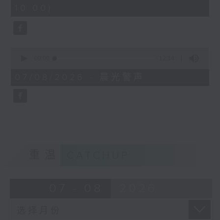
minutes,
10:00)
42
seconds
0
seconds
00:00
12:14
of
12
07/08/2026 - 晨光警声
minutes,
14
seconds
重温
CATCHUP
07 - 08
2026