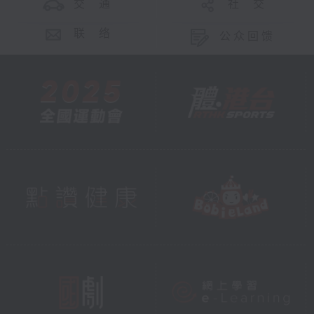
交 通
社 交
联 络
公众回馈