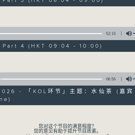
art 3 (HKT 08:04 - 09:00)
娱乐、教育、财经、资讯，为您营造轻松愉快
Volume
52:15
art 4 (HKT 09:04 - 10:00)
07/08/2026
Volume
晨光第一线
0
seconds
00:00
06:56
of
3
07/08/2026 - 足本 Full (HKT 06:00
6/2026 - 「KOL环节」主题：水仙茶 (嘉
hours,
26
ne)
minutes,
Volume
32
seconds
Volume
90%
0
seconds
00:00
您对这个节目的满意程度？
of
您的意见有助于提升节目质素。
51