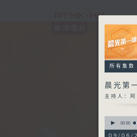
所有集数
晨光第
主持人：阿
0
seconds
00:00
of
3
09/06/