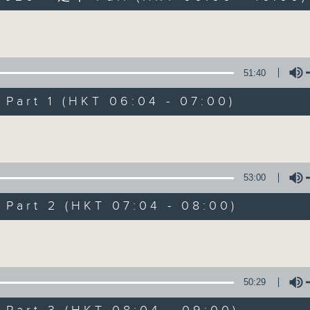
Volume
51:40
art 1 (HKT 06:04 - 07:00)
Volume
晨光第一线
FACEBOOK
联络
所有集数
53:00
art 2 (HKT 07:04 - 08:00)
您喜欢这个节目吗?
Volume
主持人：阿O、白原颢、嘉明、Vicky、余茵
50:29
「晨光第一线」是香港电台其中一个最长寿