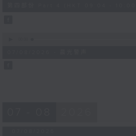
52
第四部份 Part 4 (HKT 09:04 - 10:00
minutes,
42
seconds
Volume
90%
0
seconds
00:00
of
12
07/08/2026 - 晨光警声
minutes,
14
seconds
Volume
90%
07 - 08
2026
07/08/2026