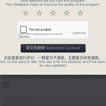
How satisfied are you with this program?
第一部份 Part 1 (HKT 06:04 - 07:00
minutes,
Your feedback helps to improve the quality of the program.
20
seconds
Volume
☆
☆
☆
☆
☆
90%
0
seconds
00:00
of
53
第二部份 Part 2 (HKT 07:04 - 08:00
minutes,
9
seconds
Volume
提交及继续 Submit and Continue
90%
点击星星进行评分：一颗星为不满意，五颗星为非常满意。
0
lick on the stars to rate: One star is for not satisfied, and Five stars 
seconds
00:00
for very satisfied.
of
49
第三部份 Part 3 (HKT 08:04 - 09:00
minutes,
59
seconds
Volume
90%
0
seconds
00:00
of