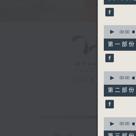
hours,
26
minutes,
55
seconds
90%
0
seconds
00:00
of
51
第一部份 P
minutes,
40
seconds
90%
0
seconds
00:00
电台直播
of
53
第二部份 P
minutes,
0
seconds
90%
0
seconds
00:00
of
50