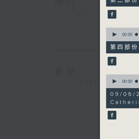
简介
第三部份 P
minutes,
29
GIST
seconds
90%
0
seconds
00:00
of
52
第四部份 P
minutes,
15
seconds
90%
最新
0
seconds
00:00
LATEST
of
6
09/0
minutes,
56
Catheri
seconds
90%