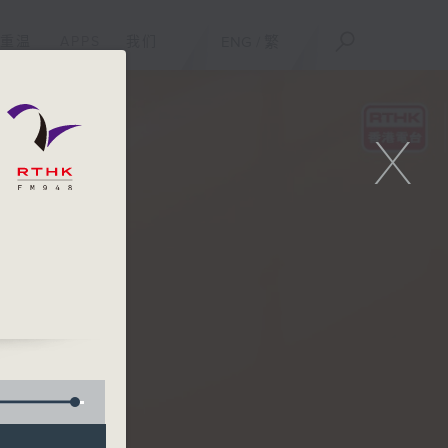
重温
APPS
我们
ENG
/
繁
X