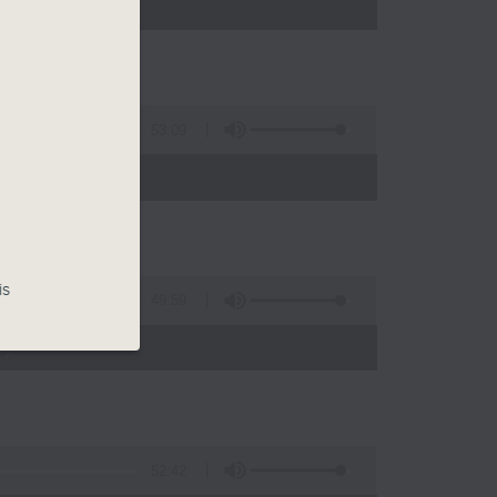
)
53:09
)
is
49:59
)
52:42