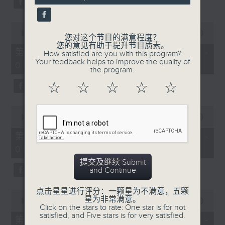
0
seconds
00:00
53:09
您对这个节目的满意程度？
of
您的意见有助于提升节目质素。
53
第二部份 Part 2 (HKT 07:04 -
How satisfied are you with this program?
minutes,
Your feedback helps to improve the quality of
08:00)
9
the program.
seconds
☆
☆
☆
☆
☆
0
seconds
00:00
49:59
of
49
第三部份 Part 3 (HKT 08:04 -
minutes,
09:00)
59
seconds
提交及继续 Submit
and Continue
点击星星进行评分：一颗星为不满意，五颗
0
星为非常满意。
seconds
00:00
52:42
Click on the stars to rate: One star is for not
of
satisfied, and Five stars is for very satisfied.
52
第四部份 Part 4 (HKT 09:04 -