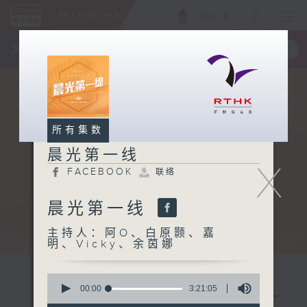
ENG
/
繁
×
全新 RTHK On The Go
取得
一手掌握 RTHK 电台、电视节目
所有集数
晨光第一线
X
FACEBOOK
联络
晨光第一线
主持人：阿O、白原颢、嘉
明、Vicky、余茵娜
0
seconds
00:00
3:21:05
of