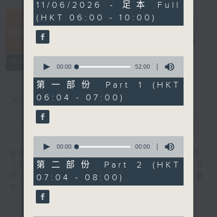
3
11/06/2026 - 足本 Full
hours,
(HKT 06:00 - 10:00)
21
minutes,
5
晨光第一线
seconds
电台直播
0
FACEBOOK
联络
所有集数
seconds
00:00
52:00
of
52
第一部份 Part 1 (HKT
minutes,
06:04 - 07:00)
0
您喜欢这个节目吗?
seconds
简介
GIST
0
seconds
00:00
50:30
主持人：阿O、白原颢、嘉明、Vicky、余茵娜
of
50
第二部份 Part 2 (HKT
「晨光第一线」是香港电台其中一个最长寿节
minutes,
日，节日内容包括罗万有，综合新闻、娱乐、教
07:04 - 08:00)
30
seconds
育、财经、资讯，为您营造轻松愉快的清晨～