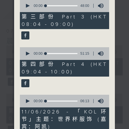
0
seconds
00:00
48:00
of
最新
LATEST
48
第三部份 Part 3 (HKT
minutes,
08:04 - 09:00)
0
seconds
07/08/2026
晨光第一线
0
0
seconds
00:00
3:26:32
seconds
00:00
51:15
of
of
3
07/08/2026 - 足本 Full (HKT
51
第四部份 Part 4 (HKT
hours,
minutes,
06:00 - 10:00)
26
09:04 - 10:00)
15
minutes,
seconds
32
seconds
0
0
seconds
00:00
51:20
seconds
00:00
06:13
of
of
51
第一部份 Part 1 (HKT 06:04 -
6
11/06/2026 - 「KOL环
minutes,
minutes,
07:00)
20
节」主题：世界杯服饰 (嘉
13
seconds
seconds
宾：阿凯)