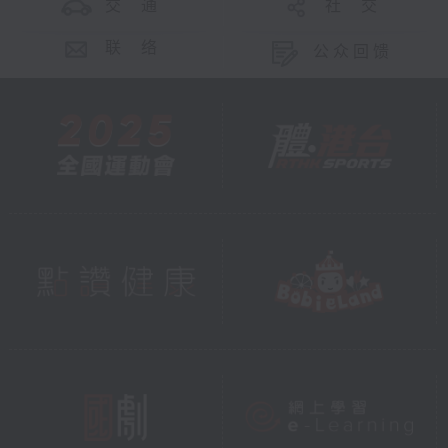
交 通
社 交
联 络
公众回馈