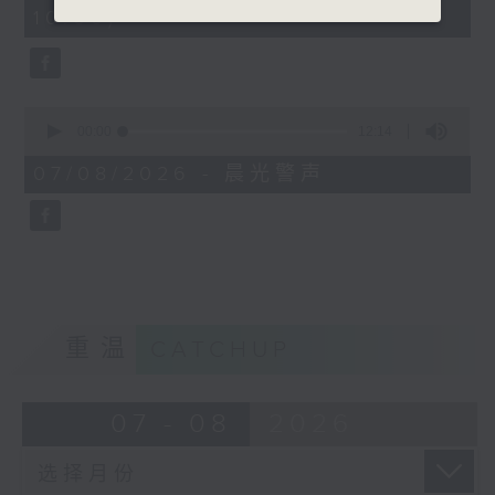
minutes,
10:00)
42
seconds
0
seconds
00:00
12:14
of
12
07/08/2026 - 晨光警声
minutes,
14
seconds
重温
CATCHUP
07 - 08
2026