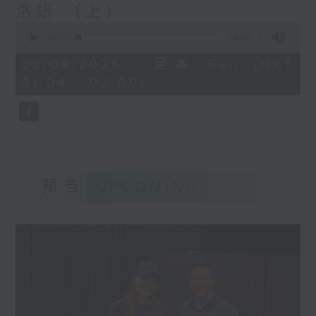
洛妍 （上）
0
seconds
00:00
56:00
of
56
02/08/2026 - 足本 Full (HKT
minutes,
01:04 - 02:00)
0
seconds
预告
UPCOMING