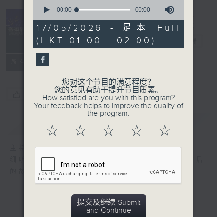
0
seconds
00:00
00:00
of
0
17/05/2026 - 足本 Full
seconds
(HKT 01:00 - 02:00)
音乐关系
电台直播
所有集数
您对这个节目的满意程度？
您的意见有助于提升节目质素。
您喜欢这个节目吗?
How satisfied are you with this program?
Your feedback helps to improve the quality of
the program.
简介
GIST
☆
☆
☆
☆
☆
主持人：陈隽骞
细听每个音符，感受每段旋律，细诉音乐人背后
的故事，以音乐拉近彼此之间的距离。
提交及继续 Submit
and Continue