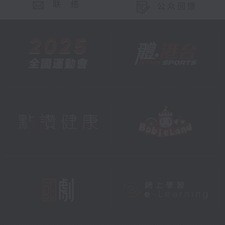
联 络
公众回馈