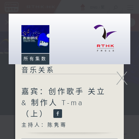
ENG
/
繁
×
全新 RTHK On The Go
取得
一手掌握 RTHK 电台、电视节目
所有集数
音乐关系
X
嘉宾：创作歌手 关立
& 制作人 T-ma
（上）
主持人：陈隽骞