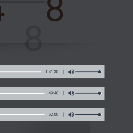
1:41:30
49:40
52:00