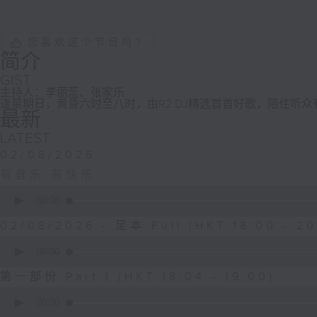
您喜欢这个节目吗?
简介
GIST
主持人：李丽蕊、张家乐
逢星期日，黄昏六时至八时，由R2 DJ精选首首好歌，陪住听
最新
LATEST
02/08/2026
有音乐 有快乐
0
seconds
00:00
of
1
02/08/2026 - 足本 Full (HKT 18:00 - 20
hour,
0
42
seconds
00:00
minutes,
of
52
50
第一部份 Part 1 (HKT 18:04 - 19:00)
seconds
Volume
minutes,
90%
0
40
seconds
00:00
seconds
Volume
of