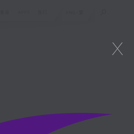
重温
APPS
我们
ENG
/
繁
X