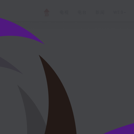
电视
电台
新闻
WEB+