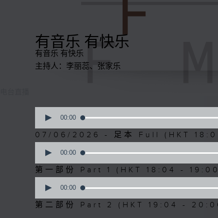
有音乐 有快乐
有音乐 有快乐
主持人：李丽蕊、张家乐
电台直播
0
seconds
00:00
of
1
07/06/2026 - 足本 Full (HKT 18:0
hour,
0
41
seconds
00:00
minutes,
of
30
49
第一部份 Part 1 (HKT 18:04 - 19:0
seconds
Volume
minutes,
90%
0
40
seconds
00:00
seconds
Volume
of
90%
52
第二部份 Part 2 (HKT 19:04 - 20:0
minutes,