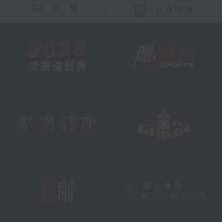
联 络
公众回馈