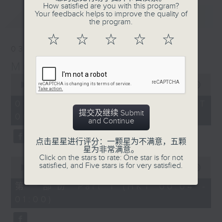
How satisfied are you with this program?
Your feedback helps to improve the quality of
最新
LATEST
the program.
☆
☆
☆
☆
☆
03/08/2026
Music Angel
0
seconds
00:00
1:52:00
of
1
03/08/2026 - 足本 Full (HKT
hour,
提交及继续 Submit
00:04 - 02:00)
52
and Continue
minutes,
0
seconds
点击星星进行评分：一颗星为不满意，五颗
星为非常满意。
Click on the stars to rate: One star is for not
0
satisfied, and Five stars is for very satisfied.
seconds
00:00
56:10
of
56
第一部份 Part 1 (HKT 00:04 -
minutes,
01:00)
10
seconds