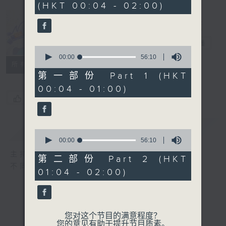
(HKT 00:04 - 02:00)
52
minutes,
0
seconds
Music Angel
电台直播
0
seconds
00:00
56:10
所有集数
of
56
第一部份 Part 1 (HKT
minutes,
00:04 - 01:00)
10
seconds
您喜欢这个节目吗?
简介
GIST
0
seconds
00:00
56:10
of
主持人：区文诗
56
第二部份 Part 2 (HKT
minutes,
不同的音乐选择，全方位的音乐感受
01:04 - 02:00)
10
seconds
您对这个节目的满意程度？
您的意见有助于提升节目质素。