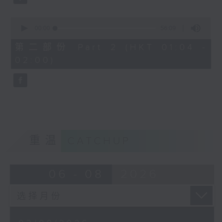
0
seconds
00:00
56:09
of
56
第二部份 Part 2 (HKT 01:04 -
minutes,
02:00)
9
seconds
重温
CATCHUP
06 - 08
2026