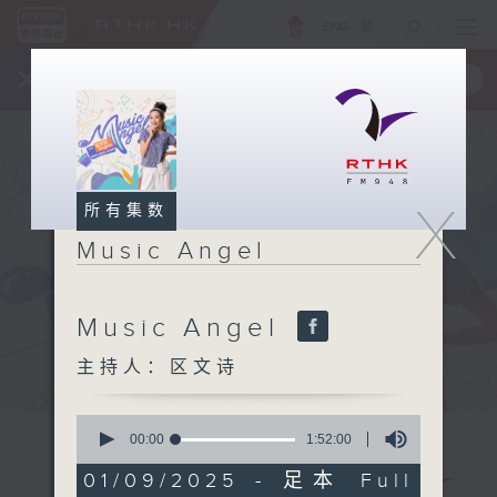
ENG
/
繁
×
全新 RTHK On The Go
取得
一手掌握 RTHK 电台、电视节目
X
所有集数
Music Angel
Music Angel
主持人：区文诗
0
seconds
00:00
1:52:00
of
1
01/09/2025 - 足本 Full
hour,