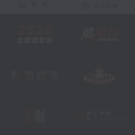
联 络
公众回馈