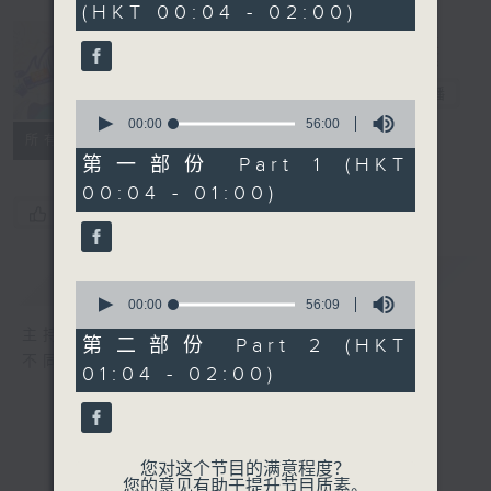
(HKT 00:04 - 02:00)
52
minutes,
0
seconds
Music Angel
电台直播
0
seconds
00:00
56:00
所有集数
of
56
第一部份 Part 1 (HKT
minutes,
00:04 - 01:00)
0
seconds
您喜欢这个节目吗?
简介
GIST
0
seconds
00:00
56:09
of
主持人：区文诗
56
第二部份 Part 2 (HKT
minutes,
不同的音乐选择，全方位的音乐感受
01:04 - 02:00)
9
seconds
您对这个节目的满意程度？
您的意见有助于提升节目质素。