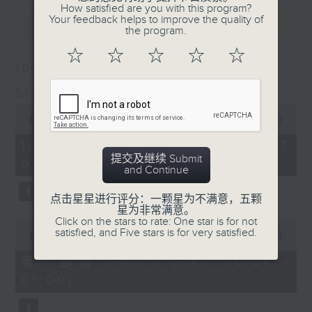
How satisfied are you with this program?
Your feedback helps to improve the quality of
最新
LATEST
the program.
☆
☆
☆
☆
☆
10/08/2026
Music Angel
0
seconds
00:00
1:52:00
of
1
10/08/2026 - 足本 Full (HKT
hour,
提交及继续 Submit
00:04 - 02:00)
52
and Continue
minutes,
0
seconds
点击星星进行评分：一颗星为不满意，五颗
星为非常满意。
Click on the stars to rate: One star is for not
0
satisfied, and Five stars is for very satisfied.
seconds
00:00
56:00
of
56
第一部份 Part 1 (HKT 00:04 -
minutes,
01:00)
0
seconds