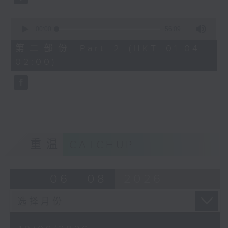
0
seconds
00:00
56:09
of
56
第二部份 Part 2 (HKT 01:04 -
minutes,
02:00)
9
seconds
重温
CATCHUP
06 - 08
2026