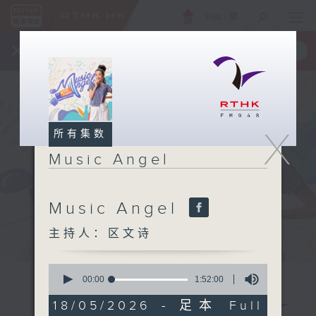
ENG
/
繁
×
全新 RTHK On The Go
取得
一手掌握 RTHK 电台、电视节目
X
所有集数
Music Angel
Music Angel
主持人：区文诗
0
seconds
00:00
1:52:00
of
1
18/05/2026 - 足本 Full
hour,