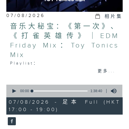
07/08/2026
相片集
音乐大秘宝：《第一次》、
《打雀英雄传》｜EDM
Friday Mix：Toy Tonics
Mix
Playlist：
1700
更多...
Dear Jane - 废活量
.
0
seconds
1730
00:00
1:38:40
of
张敬轩 - 放弃的界限
1
07/08/2026 - 足本 Full (HKT
hour,
力臻 - 完美候备
17:00 - 19:00)
38
Paula 区子琳 - 给我哀伤的朋友
minutes,
40
Feanna 黄淑蔓 - Hey Feanna
seconds
Kaelyn - Up & Down