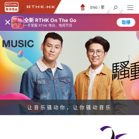
ENG
/
繁
×
全新 RTHK On The Go
取得
一手掌握 RTHK 电台、电视节目
让音乐骚动你，让你骚动音乐