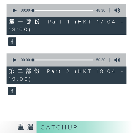
Kacey陈凯琪 - 完全真空
0
seconds
.
00:00
48:30
of
1800
48
第一部份 Part 1 (HKT 17:04 -
minutes,
〈音乐大秘宝〉
18:00)
30
彬臣の秘宝：张国荣 - 第一次
seconds
波盛の秘宝：许冠杰 - 打雀英雄传
.
1830
0
seconds
00:00
50:20
〈EDM Friday Mix：Toy Tonics
of
Mix〉
50
第二部份 Part 2 (HKT 18:04 -
minutes,
Fimiani - Cuentame
19:00)
20
Davide Dev - Make It Less
seconds
ALOT, Carlota Urdiales - Vida
Nueva
Arpy Brown, Kapote - You Used To
Hold Me
Cody Currie - Bad Luck
重温
CATCHUP