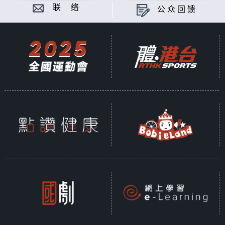
联 络
公众回馈