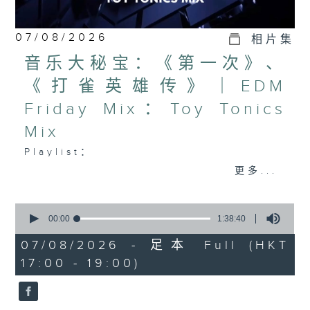
07/08/2026
相片集
音乐大秘宝：《第一次》、
《打雀英雄传》｜EDM
Friday Mix：Toy Tonics
Mix
Playlist：
1700
更多...
Dear Jane - 废活量
.
0
seconds
1730
00:00
1:38:40
of
张敬轩 - 放弃的界限
1
07/08/2026 - 足本 Full (HKT
hour,
力臻 - 完美候备
17:00 - 19:00)
38
Paula 区子琳 - 给我哀伤的朋友
minutes,
40
Feanna 黄淑蔓 - Hey Feanna
seconds
Kaelyn - Up & Down