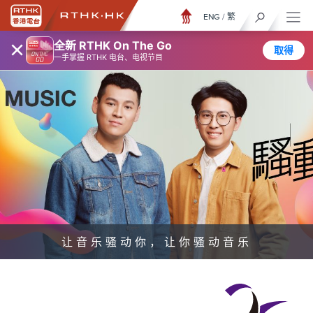
ENG
/
繁
×
全新 RTHK On The Go
取得
一手掌握 RTHK 电台、电视节目
让音乐骚动你，让你骚动音乐