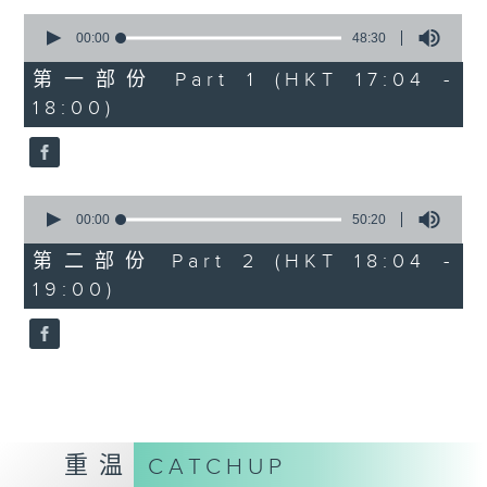
Kacey陈凯琪 - 完全真空
0
seconds
.
00:00
48:30
of
1800
48
第一部份 Part 1 (HKT 17:04 -
minutes,
〈音乐大秘宝〉
18:00)
30
彬臣の秘宝：张国荣 - 第一次
seconds
波盛の秘宝：许冠杰 - 打雀英雄传
.
1830
0
seconds
00:00
50:20
〈EDM Friday Mix：Toy Tonics
of
Mix〉
50
第二部份 Part 2 (HKT 18:04 -
minutes,
Fimiani - Cuentame
19:00)
20
Davide Dev - Make It Less
seconds
ALOT, Carlota Urdiales - Vida
Nueva
Arpy Brown, Kapote - You Used To
Hold Me
Cody Currie - Bad Luck
重温
CATCHUP