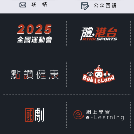
联 络
公众回馈