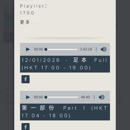
Playlist：
1700
Gin Lee 李幸倪 - ICONIC
更多...
骚动音乐
电台直播
.
1730
所有集数
Collar - 下次不如相信自己
0
一次
seconds
00:00
1:42:19
of
ALITZ - Wishlist
您喜欢这个节目吗?
1
12/01/2026 - 足本 Full
RIIANA - 十二月限定
hour,
(HKT 17:00 - 19:00)
42
Georgina 陈乐颐 - Oh
minutes,
简介
GIST
December
19
seconds
林家谦 - 冬季限定
主持人：波盛、彬臣、Jean
Winky 黄健怡 - 超级市场关
0
聚焦香港以至华语乐坛，发掘欣赏歌曲的视点与
门前
seconds
00:00
49:40
of
角度，扩阔音乐领域，分享更多创作故事，让音
.
49
第一部份 Part 1 (HKT
乐时刻骚动你。
1800
minutes,
17:04 - 18:00)
40
〈音乐桑拿〉
seconds
本周主题：Dungeon Synth