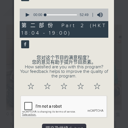
Jim Kirkwood - Dream
Thief
最新
LATEST
0
叶倩文 - 焚心以火
seconds
00:00
52:49
of
.
52
第二部份 Part 2 (HKT
1830
minutes,
18:04 - 19:00)
49
〈彬臣Monday Blues〉
seconds
Cozy Syndrome - RE
BELIEVE
Dear Jane - 羽毛鳞刺
您对这个节目的满意程度？
您的意见有助于提升节目质素。
FIESTER - 秋去冬来
How satisfied are you with this program?
SULIS - 路人潜能100
Your feedback helps to improve the quality of
the program.
Nowhere Boys - 天外飞仙
Pandora - 紧急应变逃生法
☆
☆
☆
☆
☆
06/08/2026
相片集
MIRROR访问 │「欢乐满