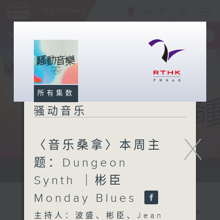
ENG
/
繁
×
全新 RTHK On The Go
取得
一手掌握 RTHK 电台、电视节目
所有集数
骚动音乐
X
〈音乐桑拿〉本周主
题：Dungeon
让音乐骚动你，让你骚动音乐
Synth ｜彬臣
Monday Blues
主持人：波盛、彬臣、Jean