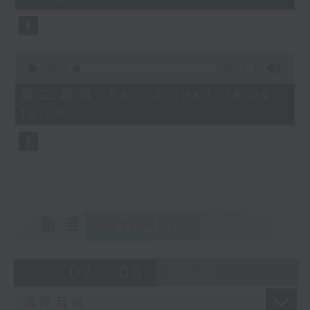
seconds
1830
〈欢乐满MIRROR〉
MIRROR - 同往
0
seconds
00:00
56:09
of
56
第二部份 Part 2 (HKT 18:04 -
minutes,
19:00)
9
seconds
重温
CATCHUP
07 - 08
2026