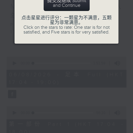
提交及继续 Submit
MIRROR」│互相陪伴大家八
and Continue
年, 边个最....?
点击星星进行评分：一颗星为不满意，五颗
星为非常满意。
Playlist：
Click on the stars to rate: One star is for not
satisfied, and Five stars is for very satisfied.
1700
SOPHY 王嘉仪 - 三张几
更多...
.
1730
0
陈慧琳 - 三秒一生
seconds
00:00
1:51:59
FYP - 天下也一样
of
1
06/08/2026 - 足本 Full (HKT
MONOCHROME - 五百米公式
hour,
17:04 - 19:00)
Dear Jane - 废活量
51
minutes,
Ian 陈卓贤 - 迟眠剂
59
sica - 大团圆结局
seconds
.
0
1800
seconds
00:00
56:10
〈欢乐满MIRROR〉
of
56
第一部份 Part 1 (HKT 17:04 -
MIRROR - One and All
minutes,
18:00)
.
10