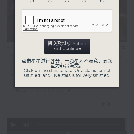
提交及继续 Submit
05/08/2026
相片集
and Continue
SoDun歌学院 SoDun Exam
点击星星进行评分：一颗星为不满意，五颗
星为非常满意。
(SDE)│本周主考官：洪嘉豪
Click on the stars to rate: One star is for not
satisfied, and Five stars is for very satisfied.
Playlist：
1700
应智越 - BEATMAKER
.
更多...
1730
Aiden 洪助升 - 一亿岁后
Kacey 陈凯琪 - 完全真空
0
seconds
Jocelyn 陈明憙 - if sunday never
of
comes