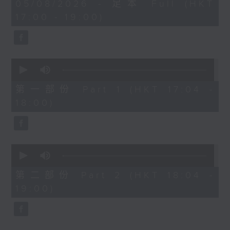
1
05/08/2026 - 足本 Full (HKT
hour,
Cloud 云浩影 - 我想和你虚度光阴
17:00 - 19:00)
36
Mori 森映霖 - 音乐停止前
minutes,
13
.
seconds
1800
容祖儿 - 等等等等
0
seconds
Dear Jane - 废活量
of
Kendy Suen - 就在出口转右へ
46
第一部份 Part 1 (HKT 17:04 -
minutes,
SOPHY 王嘉仪 - 三张几
18:00)
50
Ian 陈卓贤 - 迟眠剂
seconds
.
1830
〈SoDun Exam（SDE)〉
0
seconds
本周主考官：洪嘉豪
of
洪嘉豪 - 一笔满意
49
第二部份 Part 2 (HKT 18:04 -
minutes,
19:00)
33
seconds