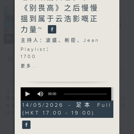
《别畏高》之后慢慢
搵到属于云浩影嘅正
骚动音乐
电台直播
力量~
所有集数
主持人：波盛、彬臣、Jean
Playlist：
1700
您喜欢这个节目吗?
Rona 徐加晴 - 十年伴侣
更多...
.
简介
GIST
1730
Mic 周卓盈 , Dark 黄明德
0
主持人：波盛、彬臣、Jean
- 我们那天穿什么
seconds
00:00
聚焦香港以至华语乐坛，发掘欣赏歌曲的视点与
of
Manson 张进翘 - Soul
0
14/05/2026 - 足本 Full
角度，扩阔音乐领域，分享更多创作故事，让音
Beautiful
seconds
(HKT 17:00 - 19:00)
乐时刻骚动你。
泳儿 - 散光
OneUp - 你忘掉比我记得的
多