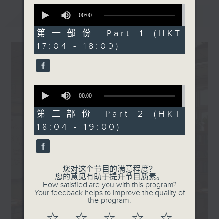
泰伦斯Terence - 如何部署
0
一人面对细雨/狂雷/落石/末
最新
LATEST
seconds
00:00
of
日/自己/捱一半害怕?
0
第一部份 Part 1 (HKT
.
seconds
17:04 - 18:00)
1800
〈Every Cloud Has A
Silver Lining〉
Cloud 云浩影 - 别畏高
0
.
seconds
00:00
of
1830
0
第二部份 Part 2 (HKT
〈Every Cloud Has A
seconds
18:04 - 19:00)
Silver Lining〉
Cloud 云浩影 - 别怕 (国)
Cloud 云浩影 - 雪爱
您对这个节目的满意程度？
您的意见有助于提升节目质素。
How satisfied are you with this program?
Your feedback helps to improve the quality of
the program.
☆
☆
☆
☆
☆