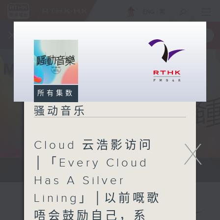
ENG
/
繁
×
全新 RTHK On The Go
取得
一手掌握 RTHK 电台、电视节目
所有集数
骚动音乐
X
Cloud 云浩影访问
│「Every Cloud
让音乐骚动你，让你骚动音乐
Has A Silver
Lining」│以前嘅歌
唔会鼓励自己，系