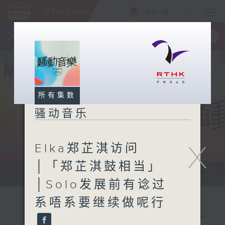
ENG
/
繁
×
全新 RTHK On The Go
取得
一手掌握 RTHK 电台、电视节目
所有集数
骚动音乐
X
Elka郑芷淇访问
│「郑芷淇鼓相当」
让音乐骚动你，让你骚动音乐
│Solo发展前有谂过
系唔系要继续做呢行