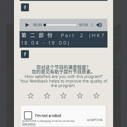
seconds
Elka郑芷淇 - 未Firm
最新
LATEST
.
1830
0
〈郑芷淇鼓相当〉
seconds
00:00
50:59
of
50
第二部份 Part 2 (HKT
Lolly Talk - 二人限定故事
minutes,
18:04 - 19:00)
59
seconds
您对这个节目的满意程度？
您的意见有助于提升节目质素。
How satisfied are you with this program?
Your feedback helps to improve the quality of
the program.
☆
☆
☆
☆
☆