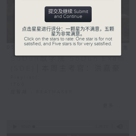
提交及继续 Submit
and Continue
点击星星进行评分：一颗星为不满意，五颗
星为非常满意。
Click on the stars to rate: One star is for not
satisfied, and Five stars is for very satisfied.
05/08/2026
相片集
SoDun歌学院 SoDun Exam
(SDE)│本周主考官：洪嘉豪
Playlist：
1700
应智越 - BEATMAKER
.
更多...
1730
Aiden 洪助升 - 一亿岁后
Kacey 陈凯琪 - 完全真空
0
seconds
00:00
1:36:13
Jocelyn 陈明憙 - if sunday never
of
comes