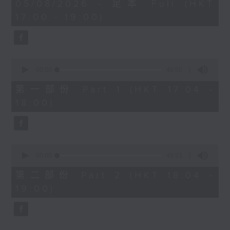
1
05/08/2026 - 足本 Full (HKT
hour,
Cloud 云浩影 - 我想和你虚度光阴
17:00 - 19:00)
36
Mori 森映霖 - 音乐停止前
minutes,
13
.
seconds
1800
容祖儿 - 等等等等
0
seconds
00:00
46:50
Dear Jane - 废活量
of
Kendy Suen - 就在出口转右へ
46
第一部份 Part 1 (HKT 17:04 -
minutes,
SOPHY 王嘉仪 - 三张几
18:00)
50
Ian 陈卓贤 - 迟眠剂
seconds
.
1830
〈SoDun Exam（SDE)〉
0
seconds
00:00
49:33
本周主考官：洪嘉豪
of
洪嘉豪 - 一笔满意
49
第二部份 Part 2 (HKT 18:04 -
minutes,
19:00)
33
seconds