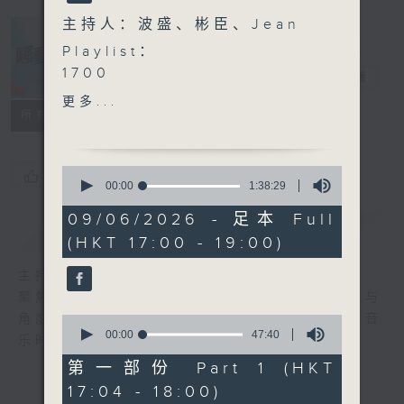
主持人：波盛、彬臣、Jean
Playlist：
1700
骚动音乐
电台直播
The Flame - 我有一个大胆
更多...
的想法
所有集数
.
1730
0
您喜欢这个节目吗?
表妹Mona - 晴天预报
seconds
00:00
1:38:29
of
SULIS - 不幸的我·把幸运值
1
09/06/2026 - 足本 Full
点满遇上你
简介
GIST
hour,
(HKT 17:00 - 19:00)
38
Pandora - 时光之灰
minutes,
ZPOT - 反话
29
主持人：波盛、彬臣、Jean
seconds
炎明熹 - Colors in the
聚焦香港以至华语乐坛，发掘欣赏歌曲的视点与
Air原色
角度，扩阔音乐领域，分享更多创作故事，让音
0
GND - 掟出去
seconds
00:00
47:40
乐时刻骚动你。
of
.
47
第一部份 Part 1 (HKT
1800
minutes,
17:04 - 18:00)
40
〈郑芷淇鼓相当〉