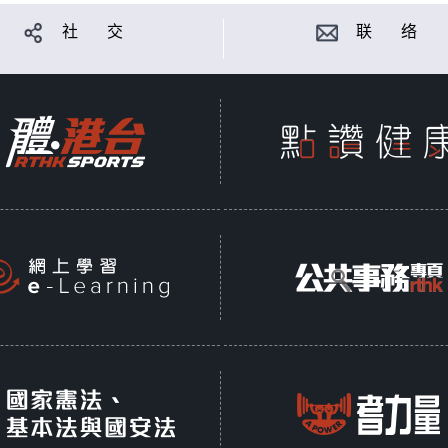
社 交
联 络