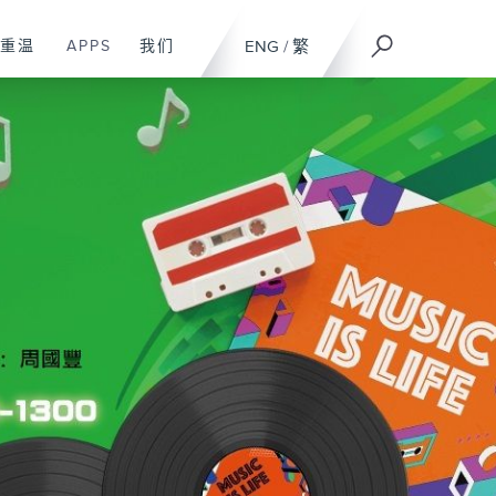
重温
APPS
我们
ENG
/
繁