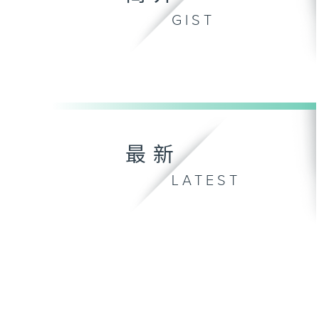
GIST
最新
LATEST