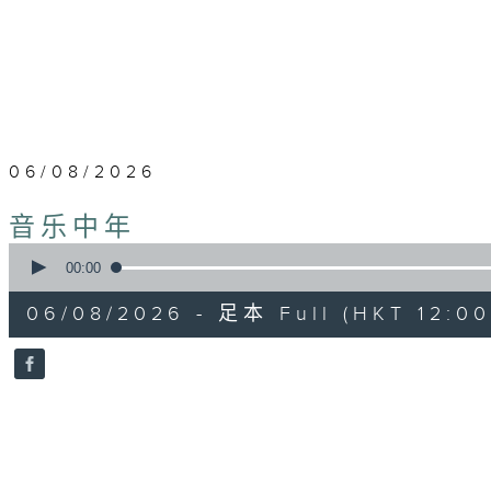
06/08/2026
音乐中年
0
seconds
00:00
of
51
06/08/2026 - 足本 Full (HKT 12:00 
minutes,
21
seconds
Volume
90%