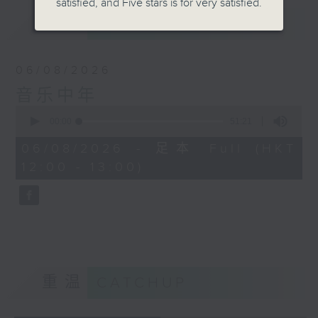
satisfied, and Five stars is for very satisfied.
最新
LATEST
06/08/2026
音乐中年
0
seconds
00:00
51:21
of
51
06/08/2026 - 足本 Full (HKT
minutes,
12:00 - 13:00)
21
seconds
重温
CATCHUP