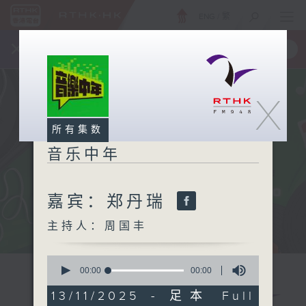
ENG
/
繁
×
全新 RTHK On The Go
取得
一手掌握 RTHK 电台、电视节目
X
所有集数
音乐中年
嘉宾：郑丹瑞
主持人：周国丰
0
seconds
00:00
00:00
of
0
13/11/2025 - 足本 Full
seconds