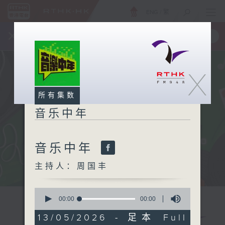
ENG
/
繁
×
全新 RTHK On The Go
取得
一手掌握 RTHK 电台、电视节目
X
所有集数
音乐中年
音乐中年
主持人：周国丰
0
seconds
00:00
00:00
of
0
13/05/2026 - 足本 Full
seconds