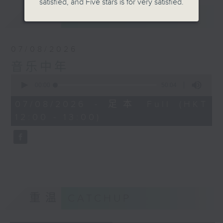
satisfied, and Five stars is for very satisfied.
最新
LATEST
07/08/2026
音乐中年
0
seconds
00:00
50:04
of
50
07/08/2026 - 足本 Full (HKT
minutes,
12:00 - 13:00)
4
seconds
重温
CATCHUP