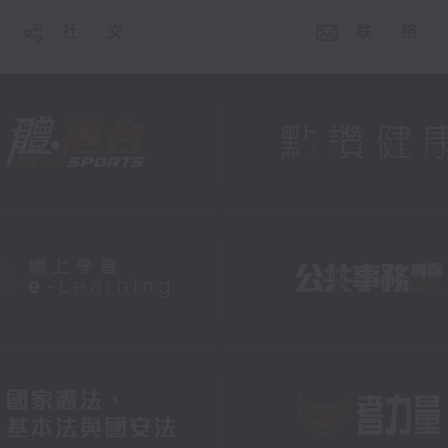
社 交
联 络