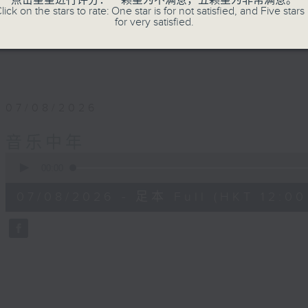
点击星星进行评分：一颗星为不满意，五颗星为非常满意。
lick on the stars to rate: One star is for not satisfied, and Five stars 
for very satisfied.
07/08/2026
音乐中年
0
seconds
00:00
of
50
07/08/2026 - 足本 Full (HKT 12:00 
minutes,
4
seconds
Volume
90%