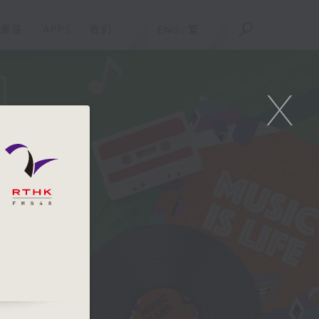
重温
APPS
我们
ENG
/
繁
X