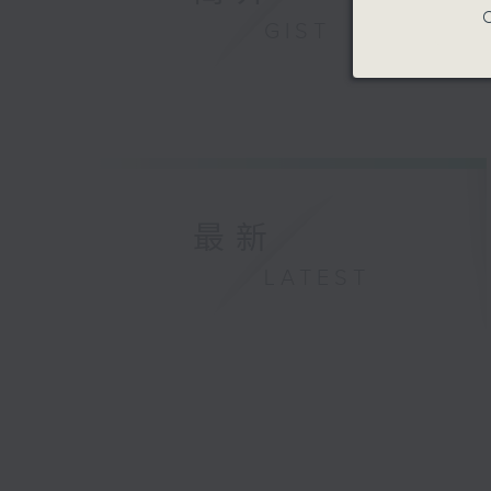
C
GIST
最新
LATEST