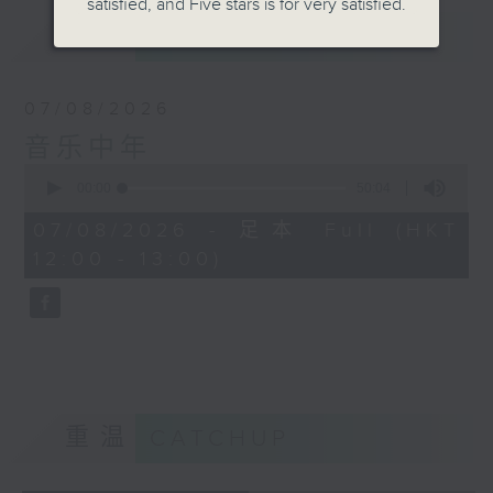
satisfied, and Five stars is for very satisfied.
最新
LATEST
07/08/2026
音乐中年
0
seconds
00:00
50:04
of
50
07/08/2026 - 足本 Full (HKT
minutes,
12:00 - 13:00)
4
seconds
重温
CATCHUP