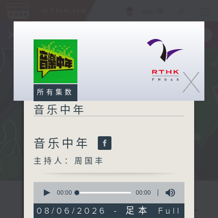
ENG
/
繁
×
全新 RTHK On The Go
取得
一手掌握 RTHK 电台、电视节目
X
所有集数
音乐中年
音乐中年
主持人：周国丰
0
seconds
00:00
00:00
of
0
08/06/2026 - 足本 Full
seconds