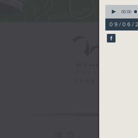
0
seconds
00:00
of
51
09/06/
minutes,
1
second
V
90%
电台直播
简介