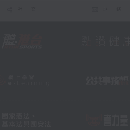
社 交
联 络