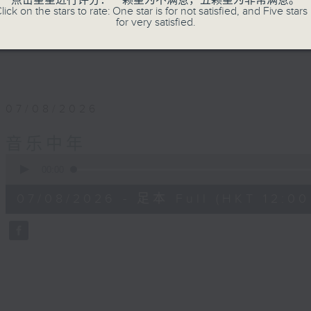
点击星星进行评分：一颗星为不满意，五颗星为非常满意。
lick on the stars to rate: One star is for not satisfied, and Five stars 
for very satisfied.
07/08/2026
音乐中年
0
seconds
00:00
of
50
07/08/2026 - 足本 Full (HKT 12:00 
minutes,
4
seconds
Volume
90%