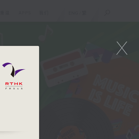
重温
APPS
我们
ENG
/
繁
X