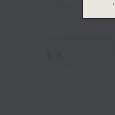
C
GIST
最新
LATEST